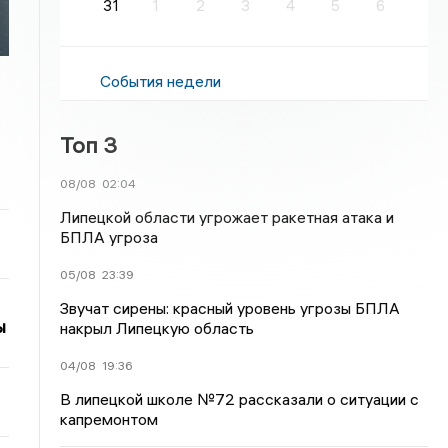
31
1
2
3
4
5
6
События недели
Топ 3
08/08
02:04
Липецкой области угрожает ракетная атака и
БПЛА угроза
05/08
23:39
Звучат сирены: красный уровень угрозы БПЛА
ы
накрыл Липецкую область
04/08
19:36
В липецкой школе №72 рассказали о ситуации с
капремонтом