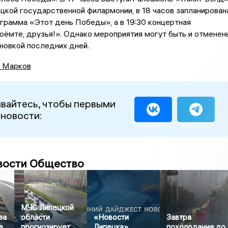
цкой государственной филармонии, в 18 часов запланирован
грамма «Этот день Победы», а в 19:30 концертная
ёмте, друзья!». Однако мероприятия могут быть и отменен
ановкой последних дней.
 Марков
вайтесь, чтобы первыми
 новости:
вости Общество
МЧС Липецкой
за
области
«Новости
Завтра
е
прогнозирует
Липецка»
похолодание до