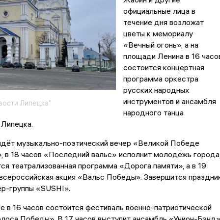
официальные лица в
течение дня возложат
цветы к мемориалу
«Вечный огонь», а на
площади Ленина в 16 часо
состоится концертная
программа оркестра
русских народных
инструментов и ансамбля
вости Липецка"
народного танца
 Липецка.
ойдёт музыкально-поэтический вечер «Великой Победе
, в 18 часов «Последний вальс» исполнит молодёжь города
тся театрализованная программа «Дорога памяти», а в 19
 всероссийская акция «Вальс Победы». Завершится праздни
ер-группы «SUSHI».
це в 16 часов состоится фестиваль военно-патриотической
олоса Победы». В 17 часов выступит ансамбль «Унион-Бэнд