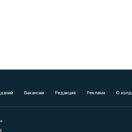
зданий
Вакансии
Редакция
Реклама
О холд
а»
X