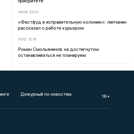
приоритете
14/06
22:21
«Фастфуд в исправительную колонию»: липчанин
рассказал о работе курьером
31/12
12:15
Роман Смольянинов: на достигнутом
останавливаться не планируем
инге
Дежурный по новостям
16+