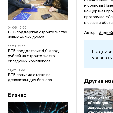
и солисты Липе
концертная про
программа «Спо
в связи с обст
04/08
15:00
ВТБ поддержал строительство
Автор:
Андрей
новых жилых домов
28/07
12:00
ВТБ предоставит 4,9 млрд
Подписы
рублей на строительство
узнавать
складских комплексов
27/07
17:00
ВТБ повысил ставки по
депозитам для бизнеса
Другие но
Бизнес
Липецкая УК
«Слобода»
оштрафована 
игнорировани