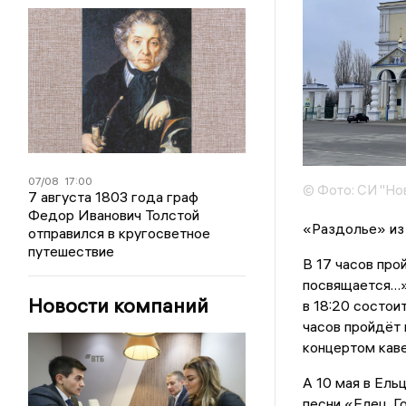
07/08
17:00
© Фото: СИ "Но
7 августа 1803 года граф
Федор Иванович Толстой
«Раздолье» из
отправился в кругосветное
путешествие
В 17 часов пр
посвящается…»
Новости компаний
в 18:20 состои
часов пройдёт
концертом кав
А 10 мая в Ель
песни «Елец. Г