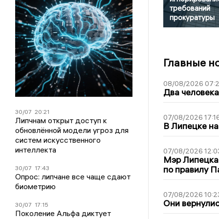
требований
прокуратуры
Главные н
08/08/2026 07:
Два человека
30/07
20:21
07/08/2026 17:1
Липчнам открыт доступ к
В Липецке на
обновлённой модели угроз для
систем искусственного
интеллекта
07/08/2026 12:0
Мэр Липецка
по правилу П
30/07
17:43
Опрос: липчане все чаще сдают
биометрию
07/08/2026 10:2
Они вернулис
30/07
17:15
Поколение Альфа диктует