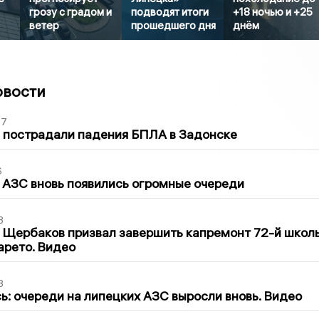
грозу с градом и
подводят итоги
+18 ночью и +25
ветер
прошедшего дня
днём
овости
27
 пострадали падения БПЛА в Задонске
6
 АЗС вновь появились огромные очереди
3
 Щербаков призвал завершить капремонт 72-й школ
арето. Видео
3
ь: очереди на липецких АЗС выросли вновь. Видео