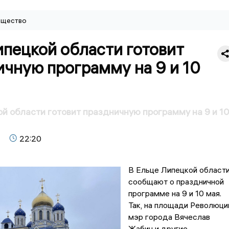
щество
ипецкой области готовит
чную программу на 9 и 10
й области готовит праздничную программу на 9 и 1
22:20
В Ельце Липецкой област
сообщают о праздничной
программе на 9 и 10 мая.
Так, на площади Революци
мэр города Вячеслав
Жабин и другие