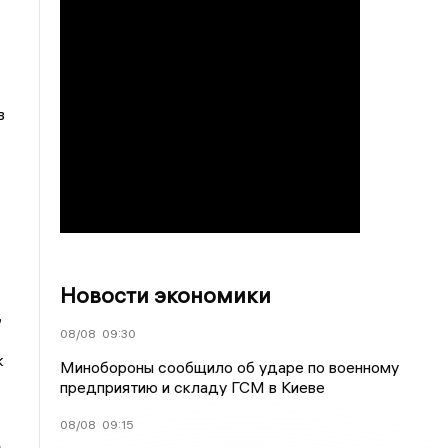
в
Новости экономики
,
08/08
09:30
к
Минобороны сообщило об ударе по военному
предприятию и складу ГСМ в Киеве
08/08
09:15
»