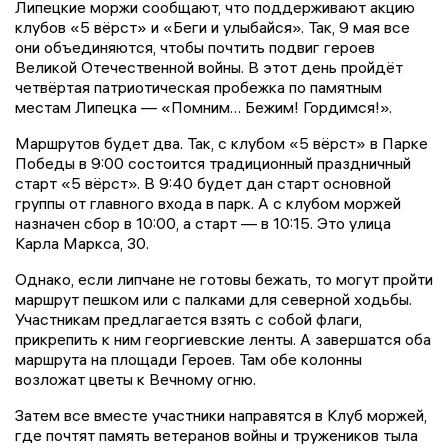
Липецкие моржи сообщают, что поддерживают акцию
клубов «5 вёрст» и «Беги и улыбайся». Так, 9 мая все
они объединяются, чтобы почтить подвиг героев
Великой Отечественной войны. В этот день пройдёт
четвёртая патриотическая пробежка по памятным
местам Липецка — «Помним… Бежим! Гордимся!».
Маршрутов будет два. Так, с клубом «5 вёрст» в Парке
Победы в 9:00 состоится традиционный праздничный
старт «5 вёрст». В 9:40 будет дан старт основной
группы от главного входа в парк. А с клубом моржей
назначен сбор в 10:00, а старт — в 10:15. Это улица
Карла Маркса, 30.
Однако, если липчане не готовы бежать, то могут пройти
маршрут пешком или с палками для северной ходьбы.
Участникам предлагается взять с собой флаги,
прикрепить к ним георгиевские ленты. А завершатся оба
маршрута на площади Героев. Там обе колонны
возложат цветы к Вечному огню.
Затем все вместе участники направятся в Клуб моржей,
где почтят память ветеранов войны и тружеников тыла