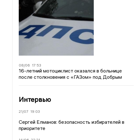
08/06
17:53
16-летний мотоциклист оказался в больнице
после столкновения с «ГАЗом» под Добрым
Интервью
21/07
19:03
Сергей Елманов: безопасность избирателей в
приоритете
14/06
22:21