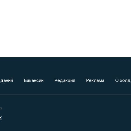
зданий
Вакансии
Редакция
Реклама
О холд
а»
X