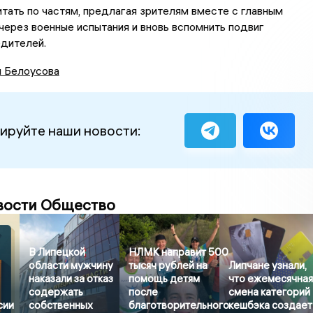
тать по частям, предлагая зрителям вместе с главным
через военные испытания и вновь вспомнить подвиг
едителей.
я Белоусова
ируйте наши новости:
вости Общество
В Липецкой
НЛМК направит 500
области мужчину
тысяч рублей на
Липчане узнали,
наказали за отказ
помощь детям
что ежемесячна
содержать
после
смена категорий
сии
собственных
благотворительного
кешбэка создает