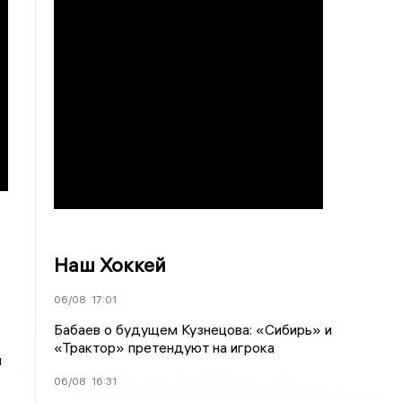
Наш Хоккей
06/08
17:01
Бабаев о будущем Кузнецова: «Сибирь» и
«Трактор» претендуют на игрока
й
06/08
16:31