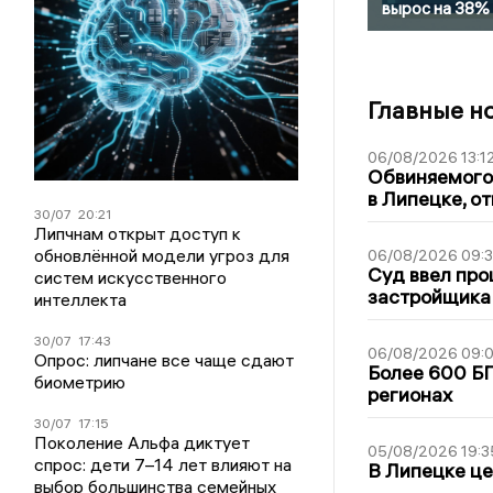
вырос на 38%
Главные н
06/08/2026 13:1
Обвиняемого 
в Липецке, о
30/07
20:21
Липчнам открыт доступ к
обновлённой модели угроз для
06/08/2026 09:
Суд ввел про
систем искусственного
застройщика
интеллекта
30/07
17:43
06/08/2026 09:0
Опрос: липчане все чаще сдают
Более 600 БП
биометрию
регионах
30/07
17:15
Поколение Альфа диктует
05/08/2026 19:3
спрос: дети 7–14 лет влияют на
В Липецке це
выбор большинства семейных