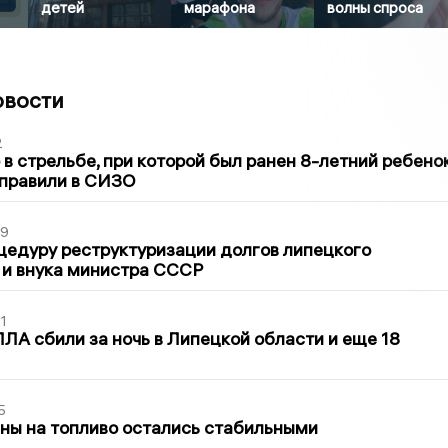
детей
марафона
волны спроса
овости
2
в стрельбе, при которой был ранен 8-летний ребено
тправили в СИЗО
39
цедуру реструктуризации долгов липецкого
 и внука министра СССР
1
ЛА сбили за ночь в Липецкой области и еще 18
5
ны на топливо остались стабильными