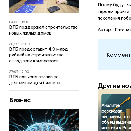
Поэму будут чи
героем пройти 
поколения поб
04/08
15:00
ВТБ поддержал строительство
Автор:
Евгени
новых жилых домов
28/07
12:00
ВТБ предоставит 4,9 млрд
Коммент
рублей на строительство
складских комплексов
27/07
17:00
ВТБ повысил ставки по
депозитам для бизнеса
Другие но
Бизнес
Аналитик
рассказал
липчанам, что
объем выдачи
ипотеки в Рос