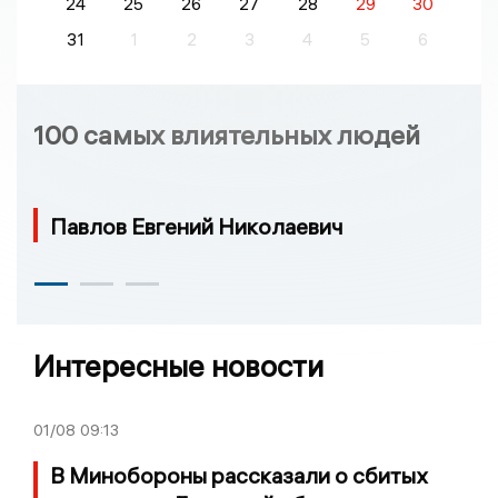
24
25
26
27
28
29
30
31
1
2
3
4
5
6
100 самых влиятельных людей
Павлов Евгений Николаевич
Интересные новости
01/08
09:13
В Минобороны рассказали о сбитых