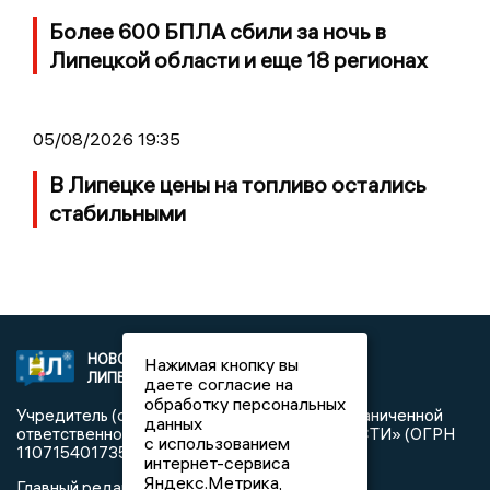
Более 600 БПЛА сбили за ночь в
Липецкой области и еще 18 регионах
05/08/2026 19:35
В Липецке цены на топливо остались
стабильными
НОВОСТИ
2021 © NEWSLIPETSK.RU | СИ
Нажимая кнопку вы
ЛИПЕЦКА
«Новости Липецка»
даете согласие на
обработку персональных
Учредитель (соучредители): Общество с ограниченной
данных
ответственностью «РЕГИОНАЛЬНЫЕ НОВОСТИ» (ОГРН
с использованием
1107154017354)
интернет-сервиса
Яндекс.Метрика,
Главный редактор: Герцог Е.Г.