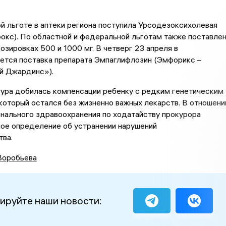
 льготе в аптеки региона поступила Урсодезоксихолевая
окс). По областной и федеральной льготам также поставле
зировках 500 и 1000 мг. В четверг 23 апреля в
ется поставка препарата Эмпаглифлозин (Эмфорикс –
й Джардинс»).
тура добилась компенсации ребенку с редким генетическим
который остался без жизненно важных лекарств. В отношени
нального здравоохранения по ходатайству прокурора
ое определение об устранении нарушений
тва.
Воробьева
ируйте наши новости: