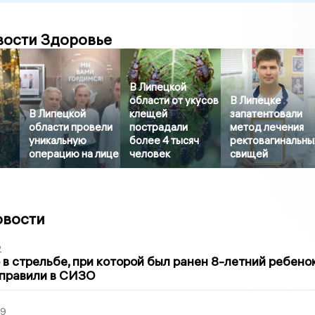
вости Здоровье
В Липецкой
области от укусов
В Липецке
В Липецкой
клещей
запатентовали
области провели
пострадали
метод лечения
уникальную
более 4 тысяч
ректовагинальны
операцию на лице
человек
свищей
овости
2
в стрельбе, при которой был ранен 8-летний ребено
тправили в СИЗО
39