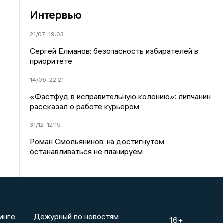
Интервью
21/07
19:03
Сергей Елманов: безопасность избирателей в
приоритете
14/06
22:21
«Фастфуд в исправительную колонию»: липчанин
рассказал о работе курьером
31/12
12:15
Роман Смольянинов: на достигнутом
останавливаться не планируем
инге
Дежурный по новостям
16+