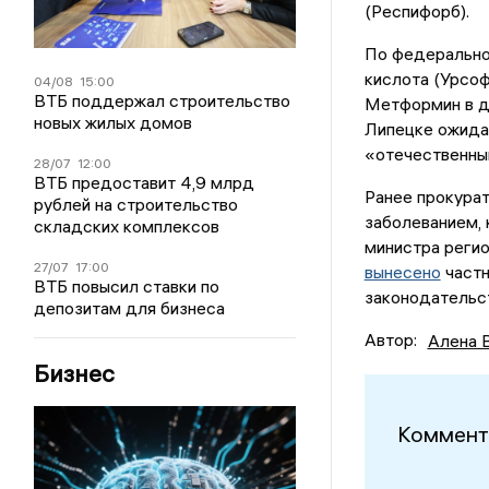
(Респифорб).
По федеральной
кислота (Урсоф
04/08
15:00
ВТБ поддержал строительство
Метформин в до
новых жилых домов
Липецке ожида
«отечественны
28/07
12:00
ВТБ предоставит 4,9 млрд
Ранее прокура
рублей на строительство
заболеванием, 
складских комплексов
министра регио
27/07
17:00
вынесено
частн
ВТБ повысил ставки по
законодательс
депозитам для бизнеса
Автор:
Алена 
Бизнес
Коммент