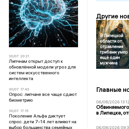
Другие но
В Липецкой
области от
отравления
грибами умер
30/07
20:21
ещё один
Липчнам открыт доступ к
мужчина
обновлённой модели угроз для
систем искусственного
интеллекта
Главные н
30/07
17:43
Опрос: липчане все чаще сдают
биометрию
06/08/2026 13:1
Обвиняемого 
30/07
17:15
в Липецке, о
Поколение Альфа диктует
спрос: дети 7–14 лет влияют на
выбор большинства семейных
06/08/2026 09: