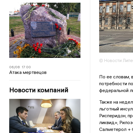
© Новости Липе
06/08
17:00
Атака мертвецов
По ее словам,
потребности по
Новости компаний
федеральной ль
Также на недел
льготный инсул
Рисперидон, пр
ликвид», Рилоз
Салметерол + 