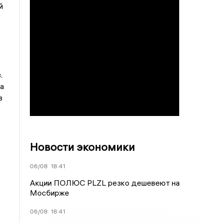
й
.
а
в
Новости экономики
06/08
18:41
Акции ПОЛЮС PLZL резко дешевеют на
Мосбирже
06/08
18:41