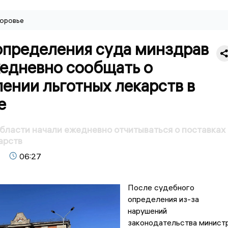
оровье
определения суда минздрав
жедневно сообщать о
ении льготных лекарств в
е
бласти начали ежедневно отчитываться о поставках
арств
06:27
После судебного
определения из-за
нарушений
законодательства минист