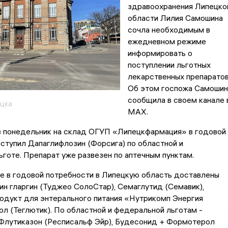
здравоохранения Липецко
области Лилия Самошина
сочла необходимым в
ежедневном режиме
информировать о
поступлении льготных
лекарственных препаратов
Об этом госпожа Самошин
сообщила в своем канале 
цка
MAX.
 в понедельник на склад ОГУП «Липецкфармация» в годовой
ступил Дапаглифлозин (Форсига) по областной и
готе. Препарат уже развезен по аптечным пунктам.
е в годовой потребности в Липецкую область доставлены
ин гларгин (Туджео СолоСтар), Семаглутид (Семавик),
одукт для энтерального питания «Нутрикомп Энергия
ол (Теглютик). По областной и федеральной льготам -
Флутиказон (Респисальф Эйр), Будесонид + Формотерол