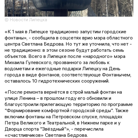
© Новости Липецка
«К 1 мая в Липецке традиционно запустим городские
фонтаны», - сообщила в соцсетях врио мэра областного
центра Светлана Бедрова. Но тут же уточнила, что нет -
не традиционно: в этом сезоне будут работать семь
объектов. Всего в Липецке после «народного» мэра
Михаила Гулевского, прозванного за любовь к
водометам и ежегодные подарки Липецку на День
города в виде фонтанов, соответствующе Фонтанычем,
оставалось 10 гидротехнических сооружений.
«После ремонта вернётся в строй малый фонтан на
улице Ленина – в прошлом году его обновили и
благоустроили прилегающую территорию по программе
"Формирование комфортной городской среды". Также
включим фонтаны на Петровском спуске, площадях
Петра Великого и Театральной, в Нижнем парке и у
Дворца спорта "Звёздный"», - перечислила
«счастливчиков» Светлана Бедрова.