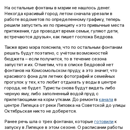
На остальные фонтаны в мэрии не нашлось денег.
Некогда красивый город летом сначала урезали в
работе водометов по определенному графику, теперь
решили запустить их по принципу «это привычные места
притяжения, где проводят время семьи, гуляют дети,
встречаются друзья», как пишет госпожа Бедрова.
Также врио мэра пояснила, что по остальным фонтанам
решать будут поэтапно, с учётом возможностей
бюджета – если получится, то в течение сезона
запустят и их. Отметим, что в списке Бедровой нет
фонтанов на Комсомольском пруду, а это значит, что
красивого фона для летних фотографий и семейных
прогулок у тех, кто любит отдыхать у воды в центре
города, не будет. Туристы снова будут видеть либо
черную яму, либо заполненный водой пруд с
прилетающими на корм утками. До ремонта
канала
в
центре Липецка от реки Липовка на Советской до улицы
Октябрьская никто не доберется.
Ранее речь шла о трех фонтанах, которые
готовили
к
запуску в Липецке в этом сезоне. О расписании работы