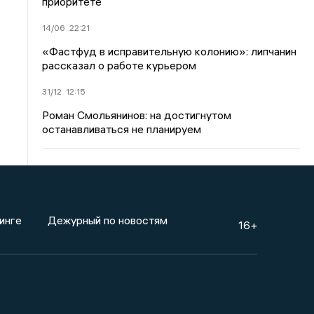
приоритете
14/06
22:21
«Фастфуд в исправительную колонию»: липчанин
рассказал о работе курьером
31/12
12:15
Роман Смольянинов: на достигнутом
останавливаться не планируем
инге
Дежурный по новостям
16+