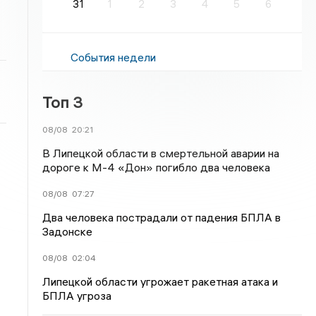
31
1
2
3
4
5
6
События недели
Топ 3
08/08
20:21
В Липецкой области в смертельной аварии на
дороге к М-4 «Дон» погибло два человека
08/08
07:27
Два человека пострадали от падения БПЛА в
Задонске
08/08
02:04
Липецкой области угрожает ракетная атака и
БПЛА угроза