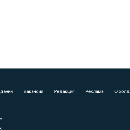
зданий
Вакансии
Редакция
Реклама
О холд
а»
X