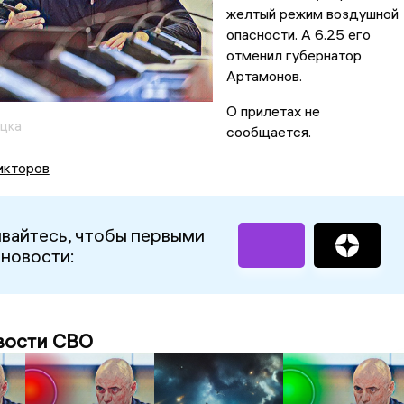
желтый режим воздушной
опасности. А 6.25 его
отменил губернатор
Артамонов.
О прилетах не
цка
сообщается.
икторов
вайтесь, чтобы первыми
 новости:
вости СВО