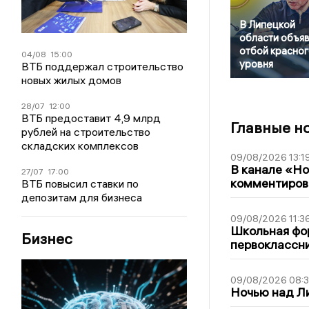
В Липецкой
области объя
отбой красног
04/08
15:00
уровня
ВТБ поддержал строительство
новых жилых домов
28/07
12:00
ВТБ предоставит 4,9 млрд
Главные н
рублей на строительство
складских комплексов
09/08/2026 13:1
В канале «Н
27/07
17:00
комментиров
ВТБ повысил ставки по
депозитам для бизнеса
09/08/2026 11:3
Школьная фор
Бизнес
первоклассни
09/08/2026 08:
Ночью над Л