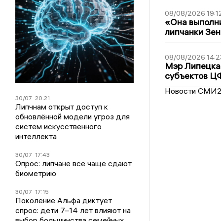
08/08/2026 19:1
«Она выполни
липчанки Зен
08/08/2026 14:2
Мэр Липецка 
субъектов Ц
Новости СМИ
30/07
20:21
Липчнам открыт доступ к
обновлённой модели угроз для
систем искусственного
интеллекта
30/07
17:43
Опрос: липчане все чаще сдают
биометрию
30/07
17:15
Поколение Альфа диктует
спрос: дети 7–14 лет влияют на
выбор большинства семейных