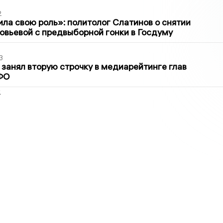
2
ла свою роль»: политолог Слатинов о снятии
овьевой с предвыборной гонки в Госдуму
3
занял вторую строчку в медиарейтинге глав
ФО
2