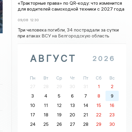
«Тракторные права» по QR-коду: что изменится
для водителей самоходной техники с 2027 года
09/08
12:30
Три человека погибли, 34 пострадали за сутки
при атаках ВСУ на Белгородскую область
АВГУСТ
2026
Пн
Вт
Ср
Чт
Пт
Сб
Вс
27
28
29
30
31
1
2
3
4
5
6
7
8
9
10
11
12
13
14
15
16
17
18
19
20
21
22
23
24
25
26
27
28
29
30