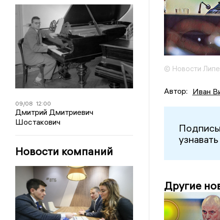
© Новости Липе
Автор:
Иван В
09/08
12:00
Дмитрий Дмитриевич
Шостакович
Подписы
узнавать
Новости компаний
Другие но