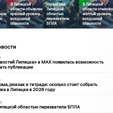
В Липецкой
Ночью над
В Липецкой
области объявлен
Липецкой
области отменён
вили
красный уровень
областью
жёлтый уровень
о
воздушной
перехватили
воздушной
опасности
БПЛА
опасности
овости
9
овостей Липецка» в MAX появилась возможность
ать публикации
6
ма, рюкзак и тетради: сколько стоит собрать
ка в Липецке в 2026 году
39
ипецкой областью перехватили БПЛА