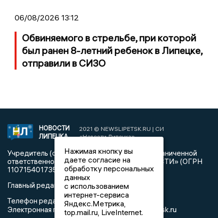
06/08/2026 13:12
Обвиняемого в стрельбе, при которой
был ранен 8-летний ребенок в Липецке,
отправили в СИЗО
НОВОСТИ
2021 © NEWSLIPETSK.RU | СИ
ЛИПЕЦКА
«Новости Липецка»
Нажимая кнопку вы
Учредитель (соучредители): Общество с ограниченной
даете согласие на
ответственностью «РЕГИОНАЛЬНЫЕ НОВОСТИ» (ОГРН
обработку персональных
1107154017354)
данных
Главный редактор: Герцог Е.Г.
с использованием
интернет-сервиса
Телефон редакции: +7 903 699 9427
Яндекс.Метрика,
info@newslipetsk.ru
Электронная почта редакции:
top.mail.ru, LiveInternet.