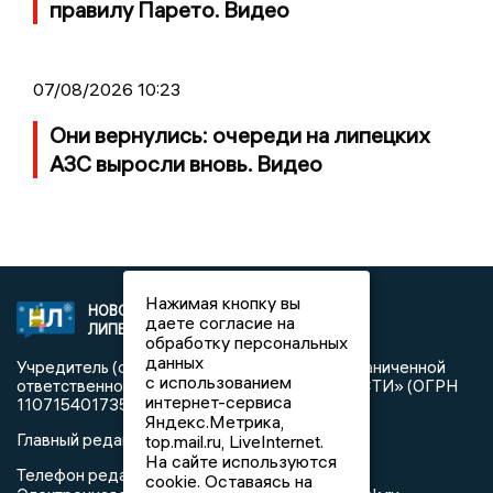
правилу Парето. Видео
07/08/2026 10:23
Они вернулись: очереди на липецких
АЗС выросли вновь. Видео
Нажимая кнопку вы
НОВОСТИ
2021 © NEWSLIPETSK.RU | СИ
даете согласие на
ЛИПЕЦКА
«Новости Липецка»
обработку персональных
данных
Учредитель (соучредители): Общество с ограниченной
с использованием
ответственностью «РЕГИОНАЛЬНЫЕ НОВОСТИ» (ОГРН
интернет-сервиса
1107154017354)
Яндекс.Метрика,
Главный редактор: Герцог Е.Г.
top.mail.ru, LiveInternet.
На сайте используются
Телефон редакции: +7 903 699 9427
cookie. Оставаясь на