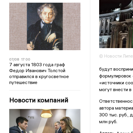
© Новости Липе
07/08
17:00
7 августа 1803 года граф
будут восприни
Федор Иванович Толстой
формулировок 
отправился в кругосветное
путешествие
«источники соо
могут внести в
Новости компаний
Ответственност
автора матери
300 тыс. руб.,
млн руб.