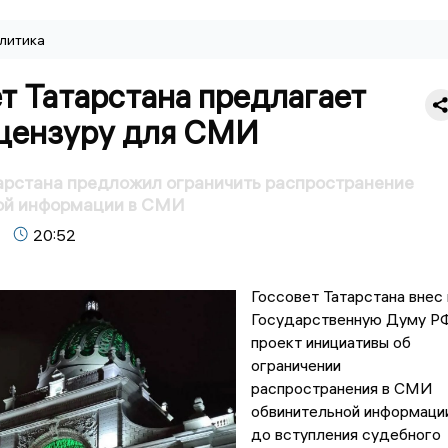
литика
т Татарстана предлагает
 цензуру для СМИ
арстана предложил ограничить распространение
ой информации в СМИ
20:52
Госсовет Татарстана внес 
Государственную Думу Р
проект инициативы об
ограничении
распространения в СМИ
обвинительной информаци
до вступления судебного