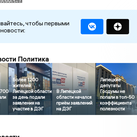
Воробьева
вайтесь, чтобы первыми
 новости:
вости Политика
Более 1200
Липецкие
жителей
депутаты
3700
Липецкой области
В Липецкой
Госдумы не
али
за день подали
области начался
попали в топ-50
заявления на
приём заявлений
коэффициента
участие в ДЭГ
на ДЭГ
полезности