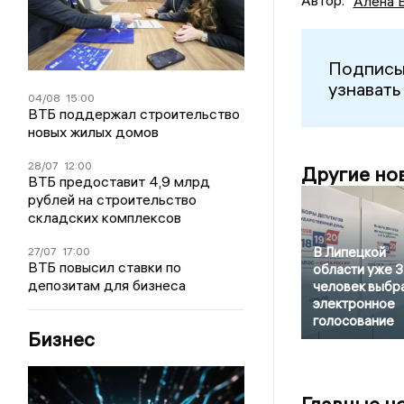
Автор:
Алена 
Подписы
узнавать
04/08
15:00
ВТБ поддержал строительство
новых жилых домов
28/07
12:00
Другие но
ВТБ предоставит 4,9 млрд
рублей на строительство
складских комплексов
В Липецкой
27/07
17:00
ВТБ повысил ставки по
области уже 
депозитам для бизнеса
человек выбр
электронное
голосование
Бизнес