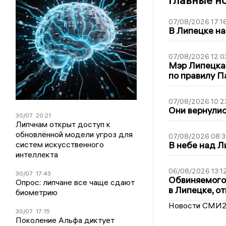
Главные н
07/08/2026 17:1
В Липецке на
07/08/2026 12:0
Мэр Липецка
по правилу П
07/08/2026 10:2
Они вернулис
30/07
20:21
Липчнам открыт доступ к
обновлённой модели угроз для
07/08/2026 08:3
систем искусственного
В небе над 
интеллекта
06/08/2026 13:1
30/07
17:43
Обвиняемого 
Опрос: липчане все чаще сдают
в Липецке, о
биометрию
Новости СМИ
30/07
17:15
Поколение Альфа диктует