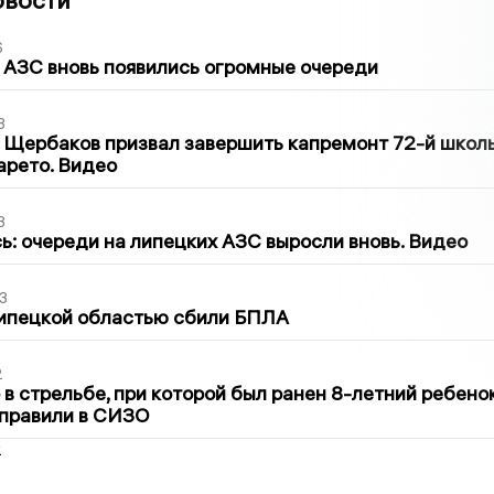
овости
6
 АЗС вновь появились огромные очереди
3
 Щербаков призвал завершить капремонт 72-й школ
арето. Видео
3
ь: очереди на липецких АЗС выросли вновь. Видео
3
Липецкой областью сбили БПЛА
2
в стрельбе, при которой был ранен 8-летний ребено
тправили в СИЗО
2