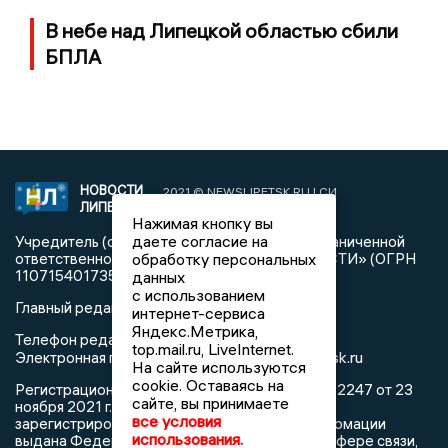
В небе над Липецкой областью сбили
БПЛА
НОВОСТИ
2021 © NEWSLIPETSK.RU | СИ
ЛИПЕЦКА
«Новости Липецка»
Нажимая кнопку вы
даете согласие на
Учредитель (соучредители): Общество с ограниченной
обработку персональных
ответственностью «РЕГИОНАЛЬНЫЕ НОВОСТИ» (ОГРН
1107154017354)
данных
с использованием
Главный редактор: Герцог Е.Г.
интернет-сервиса
Яндекс.Метрика,
Телефон редакции: +7 903 699 9427
top.mail.ru, LiveInternet.
info@newslipetsk.ru
Электронная почта редакции:
На сайте используются
cookie. Оставаясь на
Регистрационный номер: серия Эл № ФС77-82247 от 23
сайте, вы принимаете
ноября 2021 г. согласно выписке из реестра
все условия
зарегистрированных средств массовой информации
использования.
выдана Федеральной службой по надзору в сфере связи,