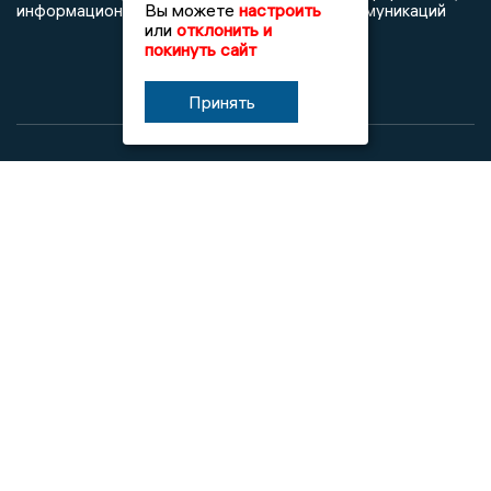
Вы можете
настроить
информационных технологий и массовых коммуникаций
или
отклонить и
покинуть сайт
Принять
При использовании любого материала с данного сайта
гиперссылка на Сетевое издание «Новости Липецка»
обязательна.
Сообщения на сером фоне размещены на правах рекламы
@mazov
MAX
Написать директору в телеграм
или
О холдинге
Вакансии
Реклама
Дежурный по новостям
16+