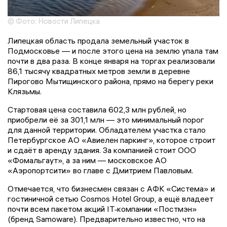
© Фото: Новости Липецка
Липецкая область продала земельный участок в
Подмосковье — и после этого цена на землю упала там
почти в два раза. В конце января на торгах реализовали
86,1 тысячу квадратных метров земли в деревне
Пирогово Мытищинского района, прямо на берегу реки
Клязьмы.
Стартовая цена составила 602,3 млн рублей, но
приобрели её за 301,1 млн — это минимальный порог
для данной территории. Обладателем участка стало
Петербургское АО «Авиелен паркинг», которое строит
и сдаёт в аренду здания. За компанией стоит ООО
«Фомальгаут», а за ним — московское АО
«Аэропортсити» во главе с Дмитрием Павловым.
Отмечается, что бизнесмен связан с АФК «Система» и
гостиничной сетью Cosmos Hotel Group, а ещё владеет
почти всем пакетом акций IT‑компании «Постмэн»
(бренд Samoware). Предварительно известно, что на