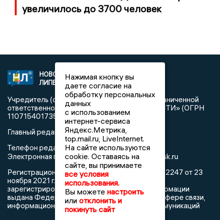
увеличилось до 3700 человек
НОВОСТИ
2021 © NEWSLIPETSK.RU | СИ
Нажимая кнопку вы
ЛИПЕЦКА
«Новости Липецка»
даете согласие на
обработку персональных
Учредитель (соучредители): Общество с ограниченной
данных
ответственностью «РЕГИОНАЛЬНЫЕ НОВОСТИ» (ОГРН
с использованием
1107154017354)
интернет-сервиса
Яндекс.Метрика,
Главный редактор: Герцог Е.Г.
top.mail.ru, LiveInternet.
На сайте используются
Телефон редакции: +7 903 699 9427
info@newslipetsk.ru
cookie. Оставаясь на
Электронная почта редакции:
сайте, вы принимаете
Регистрационный номер: серия Эл № ФС77-82247 от 23
все условия
ноября 2021 г. согласно выписке из реестра
использования.
зарегистрированных средств массовой информации
Вы можете
настроить
выдана Федеральной службой по надзору в сфере связи,
или
отклонить и
информационных технологий и массовых коммуникаций
покинуть сайт