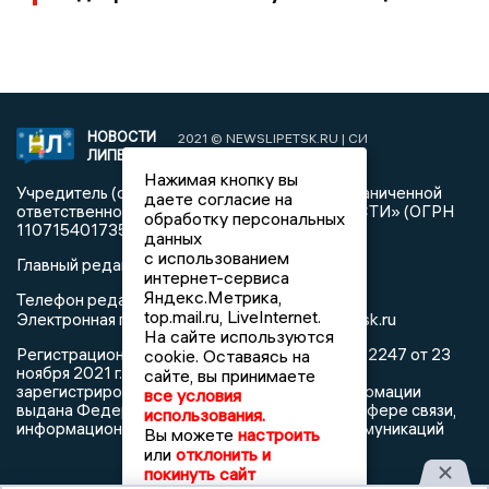
НОВОСТИ
2021 © NEWSLIPETSK.RU | СИ
ЛИПЕЦКА
«Новости Липецка»
Нажимая кнопку вы
Учредитель (соучредители): Общество с ограниченной
даете согласие на
ответственностью «РЕГИОНАЛЬНЫЕ НОВОСТИ» (ОГРН
обработку персональных
1107154017354)
данных
с использованием
Главный редактор: Герцог Е.Г.
интернет-сервиса
Яндекс.Метрика,
Телефон редакции: +7 903 699 9427
top.mail.ru, LiveInternet.
info@newslipetsk.ru
Электронная почта редакции:
На сайте используются
Регистрационный номер: серия Эл № ФС77-82247 от 23
cookie. Оставаясь на
ноября 2021 г. согласно выписке из реестра
сайте, вы принимаете
зарегистрированных средств массовой информации
все условия
выдана Федеральной службой по надзору в сфере связи,
использования.
информационных технологий и массовых коммуникаций
Вы можете
настроить
или
отклонить и
покинуть сайт