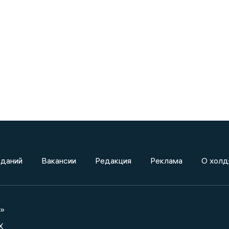
зданий
Вакансии
Редакция
Реклама
О холд
а»
X