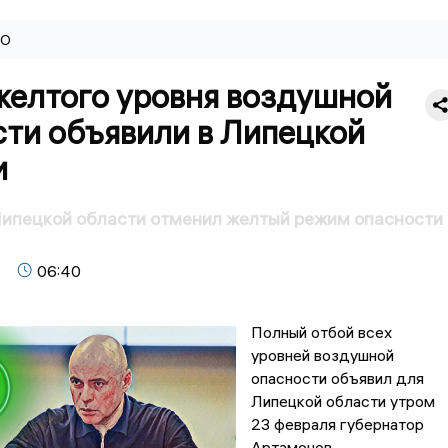
ВО
желтого уровня воздушной
сти объявили в Липецкой
и
ипецкой области отменил желтый режим опасности 
06:40
Полный отбой всех
уровней воздушной
опасности объявил для
Липецкой области утром
23 февраля губернатор
Артамонов.