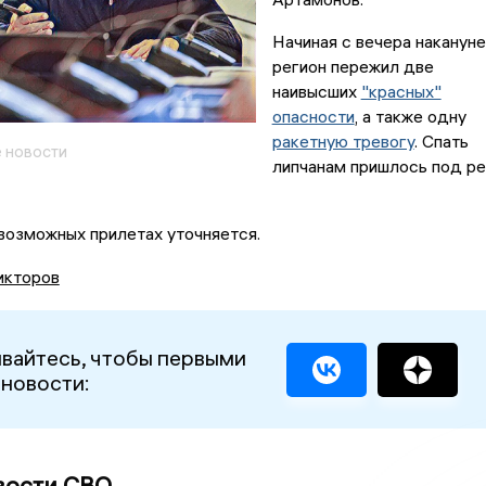
Начиная с вечера накануне
регион пережил две
наивысших
"красных"
опасности
, а также одну
ракетную тревогу
. Спать
 новости
липчанам пришлось под ре
возможных прилетах уточняется.
икторов
вайтесь, чтобы первыми
 новости:
вости СВО