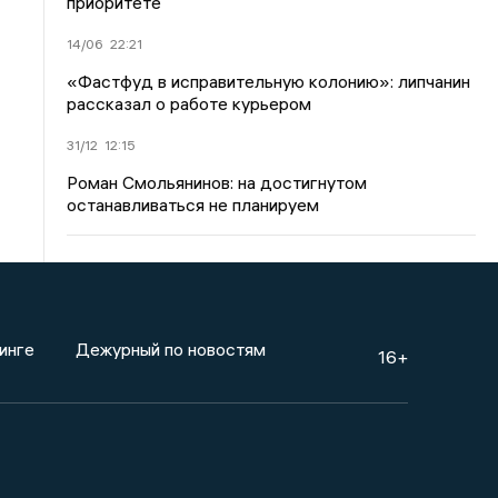
приоритете
14/06
22:21
«Фастфуд в исправительную колонию»: липчанин
рассказал о работе курьером
31/12
12:15
Роман Смольянинов: на достигнутом
останавливаться не планируем
инге
Дежурный по новостям
16+