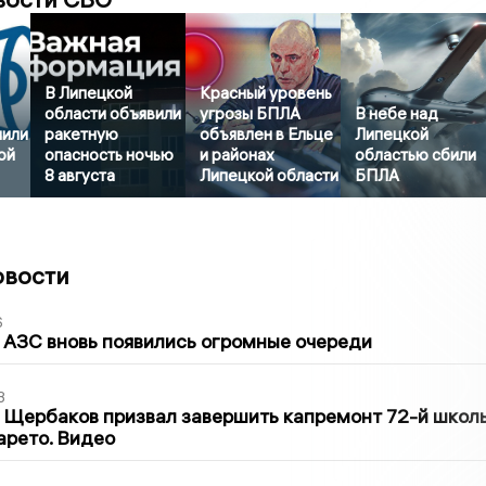
В Липецкой
Красный уровень
области объявили
угрозы БПЛА
В небе над
нили
ракетную
объявлен в Ельце
Липецкой
ой
опасность ночью
и районах
областью сбили
8 августа
Липецкой области
БПЛА
овости
6
 АЗС вновь появились огромные очереди
3
 Щербаков призвал завершить капремонт 72-й школ
арето. Видео