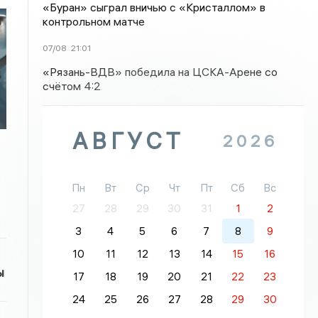
«Буран» сыграл вничью с «Кристаллом» в
контрольном матче
07/08
21:01
«Рязань-ВДВ» победила на ЦСКА-Арене со
счётом 4:2
АВГУСТ
2026
Пн
Вт
Ср
Чт
Пт
Сб
Вс
27
28
29
30
31
1
2
3
4
5
6
7
8
9
10
11
12
13
14
15
16
ы
17
18
19
20
21
22
23
24
25
26
27
28
29
30