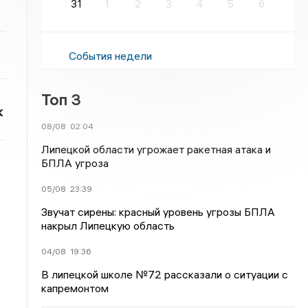
31
1
2
3
4
5
6
События недели
Топ 3
к
08/08
02:04
Липецкой области угрожает ракетная атака и
БПЛА угроза
05/08
23:39
Звучат сирены: красный уровень угрозы БПЛА
накрыл Липецкую область
04/08
19:36
В липецкой школе №72 рассказали о ситуации с
капремонтом