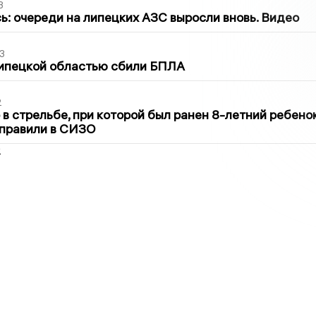
3
ь: очереди на липецких АЗС выросли вновь. Видео
3
Липецкой областью сбили БПЛА
2
в стрельбе, при которой был ранен 8-летний ребено
тправили в СИЗО
2