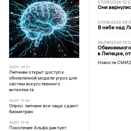
07/08/2026 10:2
Они вернулис
07/08/2026 08:3
В небе над 
06/08/2026 13:1
Обвиняемого 
в Липецке, о
Новости СМИ
30/07
20:21
Липчнам открыт доступ к
обновлённой модели угроз для
систем искусственного
интеллекта
30/07
17:43
Опрос: липчане все чаще сдают
биометрию
30/07
17:15
Поколение Альфа диктует