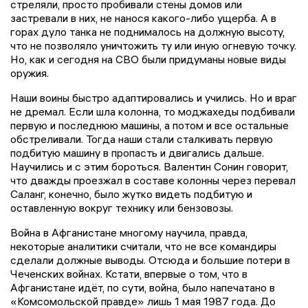
стреляли, просто пробивали стены домов или
застревали в них, не нанося какого-либо ущерба. А в
горах дуло танка не поднималось на должную высоту,
что не позволяло уничтожить ту или иную огневую точку.
Но, как и сегодня на СВО были придуманы новые виды
оружия.
Наши воины быстро адаптировались и учились. Но и враг
не дремал. Если шла колонна, то моджахеды подбивали
первую и последнюю машины, а потом и все остальные
обстреливали. Тогда наши стали сталкивать первую
подбитую машину в пропасть и двигались дальше.
Научились и с этим бороться. Валентин Сонин говорит,
что дважды проезжал в составе колонны через перевал
Саланг, конечно, было жутко видеть подбитую и
оставленную вокруг технику или бензовозы.
Война в Афганистане многому научила, правда,
некоторые аналитики считали, что не все командиры
сделали должные выводы. Отсюда и большие потери в
Чеченских войнах. Кстати, впервые о том, что в
Афганистане идёт, по сути, война, было напечатано в
«Комсомольской правде» лишь 1 мая 1987 года. До