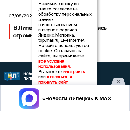
Нажимая кнопку вы
даете согласие на
обработку персональных
07/08/2026 17:16
данных
с использованием
В Липецке на АЗС вновь появились
интернет-сервиса
огромные очереди
Яндекс.Метрика,
top.mail.ru, LiveInternet.
На сайте используются
cookie. Оставаясь на
сайте, вы принимаете
все условия
использования.
Вы можете
настроить
НОВОСТИ
2021 © NEWSLIPETSK.RU | СИ
или
отклонить и
ЛИПЕЦКА
«Новости Липецка»
покинуть сайт
Учредитель (соучредители): Общество с ограниченной
ответственностью «РЕГИОНАЛЬНЫЕ НОВОСТИ» (ОГРН
Принять
1107154017354)
Главный редактор: Герцог Е.Г.
Телефон редакции: +7 903 699 9427
info@newslipetsk.ru
Электронная почта редакции: