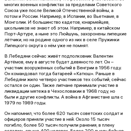
многих военных конфликтах за пределами Советского
Союза уже после Великой Отечественной войны, а
потом и России. Например, в Испании, во Вьетнаме, в
Монголии. И большинство кадетов, юнармейцев,
школьников не знают об этом. Например, в китайском
Порт-Артуре, а ныне это Люйшунь, захоронены липецкие
лётчики, но на родине одного из них в селе Пружинки
Липецкого округа о нём уже не помнят.
В Лебедяни сейчас живёт подполковник Валентин
Артёмов, ему в августе будет девяносто лет. Он –
участник вооружённых событий в Венгрии в 1956 году.
Он командовал тогда батареей «Катюш». Раньше в
Лебедяни жило четверо участников тех событий, сейчас
остался он один. Также липчане принимали участие в
ликвидации мятежа в Чехословакии в 1968 году, но
были и другие конфликты. А война в Афганистане шла с
1979 по 1989 годы.
Он напомнил, что более 620 тысяч советских солдат и
офицеров приняли участие в ней. Около 15 тысяч
погибло, более 50 тысяч получили ранения, в плену
остались свыше 400 человек. Более 200 тысяч бойцов