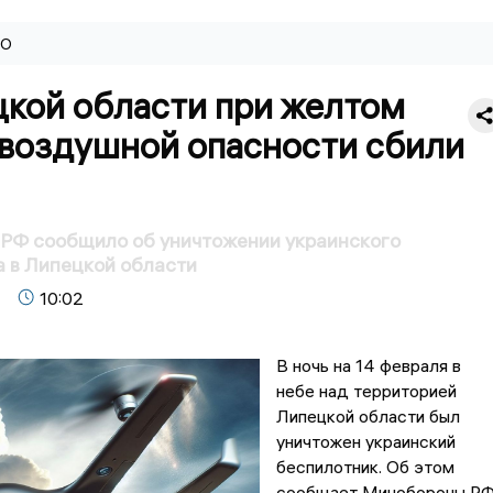
ВО
цкой области при желтом
 воздушной опасности сбили
РФ сообщило об уничтожении украинского
 в Липецкой области
10:02
В ночь на 14 февраля в
небе над территорией
Липецкой области был
уничтожен украинский
беспилотник. Об этом
сообщает Минобороны РФ