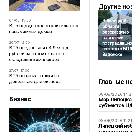
Другие но
04/08
15:00
В Липецкой
ВТБ поддержал строительство
области
новых жилых домов
рассказали о
состоянии
28/07
12:00
пострадавши
ВТБ предоставит 4,9 млрд
при атаке БПЛ
рублей на строительство
Задонске
складских комплексов
27/07
17:00
ВТБ повысил ставки по
Главные н
депозитам для бизнеса
08/08/2026 14:2
Бизнес
Мэр Липецка 
субъектов Ц
08/08/2026 11:2
Липецкий из
кандидатов в