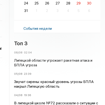
24
25
26
27
28
29
30
31
1
2
3
4
5
6
События недели
Топ 3
ы
08/08
02:04
Липецкой области угрожает ракетная атака и
БПЛА угроза
05/08
23:39
Звучат сирены: красный уровень угрозы БПЛА
накрыл Липецкую область
04/08
19:36
В липецкой школе №72 рассказали о ситуации с