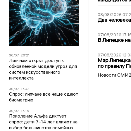
08/08/2026 07:
Два человека
07/08/2026 17:1
В Липецке на
07/08/2026 12:0
30/07
20:21
Мэр Липецка
Липчнам открыт доступ к
по правилу П
обновлённой модели угроз для
систем искусственного
Новости СМИ
интеллекта
30/07
17:43
Опрос: липчане все чаще сдают
биометрию
30/07
17:15
Поколение Альфа диктует
спрос: дети 7–14 лет влияют на
выбор большинства семейных