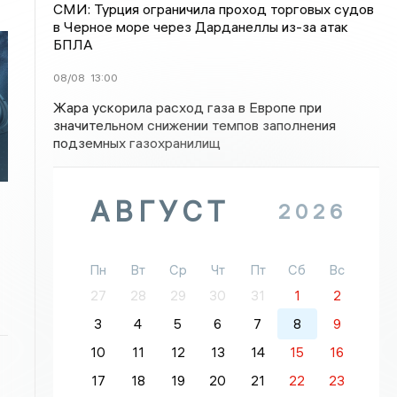
СМИ: Турция ограничила проход торговых судов
в Черное море через Дарданеллы из-за атак
БПЛА
08/08
13:00
Жара ускорила расход газа в Европе при
значительном снижении темпов заполнения
подземных газохранилищ
АВГУСТ
2026
Пн
Вт
Ср
Чт
Пт
Сб
Вс
27
28
29
30
31
1
2
3
4
5
6
7
8
9
10
11
12
13
14
15
16
17
18
19
20
21
22
23