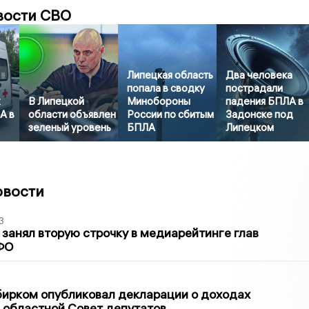
вости СВО
Липецкая область
Два человека
попала в сводку
пострадали
х
В Липецкой
Минобороны
падения БПЛА в
А в
области объявлен
России по сбитым
Задонске под
зеленый уровень
БПЛА
Липецком
овости
3
занял вторую строчку в медиарейтинге глав
ФО
1
бирком опубликовал декларации о доходах
 областной Совет депутатов