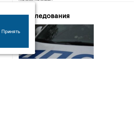
Расследования
Принять
08/06
17:53
16-летний мотоциклист оказался в больнице
после столкновения с «ГАЗом» под Добрым
Интервью
21/07
19:03