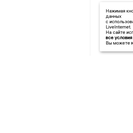
Нажимая кно
данных
с использов
LiveInternet.
На сайте ис
все условия
Вы можете