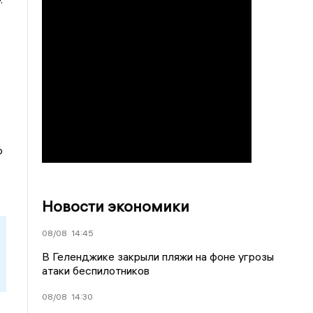
.
ь
о
Новости экономики
08/08
14:45
В Геленджике закрыли пляжи на фоне угрозы
атаки беспилотников
08/08
14:30