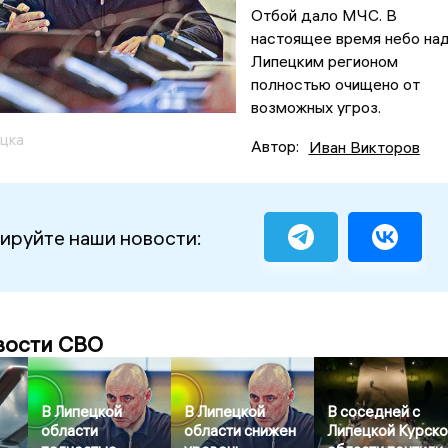
Отбой дало МЧС. В
настоящее время небо на
Липецким регионом
полностью очищено от
возможных угроз.
цка
Автор:
Иван Викторов
ируйте наши новости:
вости СВО
В Липецкой
В Липецкой
В соседней с
области
области снижен
Липецкой Курск