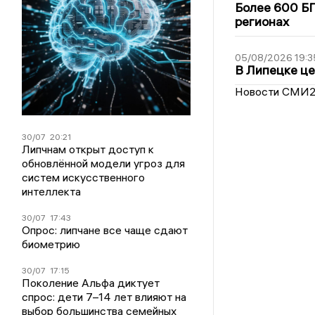
Более 600 БП
регионах
05/08/2026 19:3
В Липецке це
Новости СМИ
30/07
20:21
Липчнам открыт доступ к
обновлённой модели угроз для
систем искусственного
интеллекта
30/07
17:43
Опрос: липчане все чаще сдают
биометрию
30/07
17:15
Поколение Альфа диктует
спрос: дети 7–14 лет влияют на
выбор большинства семейных