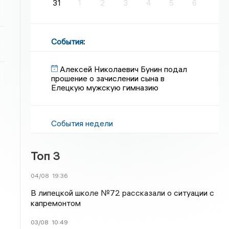
31
1
2
3
4
5
6
События
:
Алексей Николаевич Бунин подал
прошение о зачислении сына в
Елецкую мужскую гимназию
События недели
Топ 3
04/08
19:36
В липецкой школе №72 рассказали о ситуации с
капремонтом
03/08
10:49