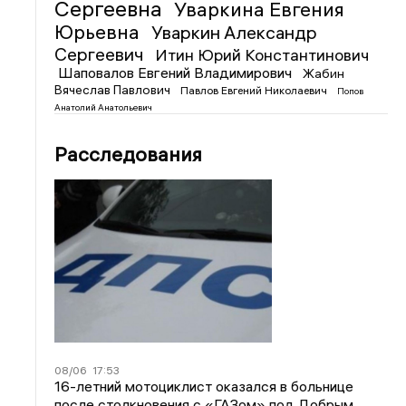
Сергеевна
Уваркина Евгения
Юрьевна
Уваркин Александр
Сергеевич
Итин Юрий Константинович
Шаповалов Евгений Владимирович
Жабин
Вячеслав Павлович
Павлов Евгений Николаевич
Попов
Анатолий Анатольевич
Расследования
08/06
17:53
16-летний мотоциклист оказался в больнице
после столкновения с «ГАЗом» под Добрым