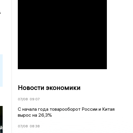
д
Новости экономики
07/08
09:07
С начала года товарооборот России и Китая
вырос на 26,3%
07/08
08:38
ой