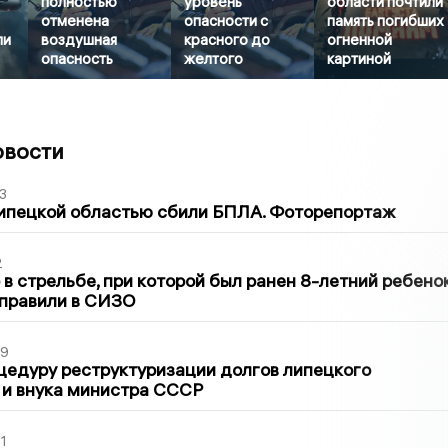
полностью
уровень
области почтили
отменена
опасности с
память погибших
ли
воздушная
красного до
огненной
опасность
желтого
картиной
овости
3
Липецкой областью сбили БПЛА. Фоторепортаж
2
в стрельбе, при которой был ранен 8-летний ребено
тправили в СИЗО
39
цедуру реструктуризации долгов липецкого
 и внука министра СССР
1