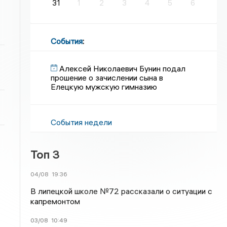
31
1
2
3
4
5
6
События
:
Алексей Николаевич Бунин подал
прошение о зачислении сына в
Елецкую мужскую гимназию
События недели
Топ 3
04/08
19:36
В липецкой школе №72 рассказали о ситуации с
капремонтом
03/08
10:49