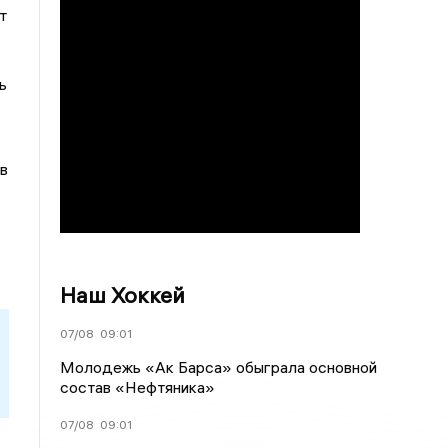
т
ь
в
Наш Хоккей
07/08
09:01
Молодежь «Ак Барса» обыграла основной
состав «Нефтяника»
07/08
09:01