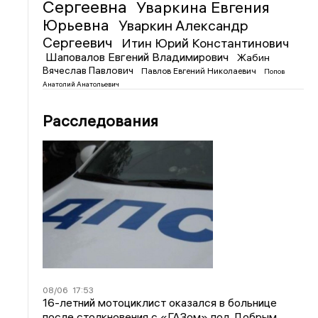
Сергеевна
Уваркина Евгения
Юрьевна
Уваркин Александр
Сергеевич
Итин Юрий Константинович
Шаповалов Евгений Владимирович
Жабин
Вячеслав Павлович
Павлов Евгений Николаевич
Попов
Анатолий Анатольевич
Расследования
08/06
17:53
16-летний мотоциклист оказался в больнице
после столкновения с «ГАЗом» под Добрым