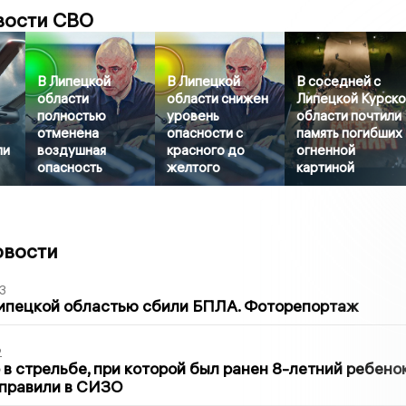
вости СВО
В Липецкой
В Липецкой
В соседней с
области
области снижен
Липецкой Курск
полностью
уровень
области почтили
отменена
опасности с
память погибших
ли
воздушная
красного до
огненной
опасность
желтого
картиной
овости
3
Липецкой областью сбили БПЛА. Фоторепортаж
2
в стрельбе, при которой был ранен 8-летний ребено
тправили в СИЗО