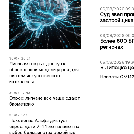
06/08/2026 09:
Суд ввел про
застройщика
06/08/2026 09:0
Более 600 БП
регионах
30/07
20:21
05/08/2026 19:3
Липчнам открыт доступ к
В Липецке це
обновлённой модели угроз для
систем искусственного
Новости СМИ
интеллекта
30/07
17:43
Опрос: липчане все чаще сдают
биометрию
30/07
17:15
Поколение Альфа диктует
спрос: дети 7–14 лет влияют на
выбор большинства семейных