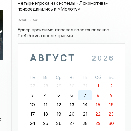
Четыре игрока из системы «Локомотива»
присоединились к «Молоту»
07/08
09:01
Бриер прокомментировал восстановление
ой
Гребёнкина после травмы
АВГУСТ
2026
Пн
Вт
Ср
Чт
Пт
Сб
Вс
27
28
29
30
31
1
2
3
4
5
6
7
8
9
10
11
12
13
14
15
16
17
18
19
20
21
22
23
к
24
25
26
27
28
29
30