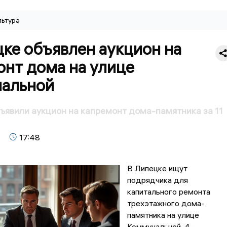
льтура
ке объявлен аукцион на
онт дома на улице
альной
ъявили аукцион на капремонт дома-памятника за 11
17:48
В Липецке ищут
подрядчика для
капитального ремонта
трехэтажного дома-
памятника на улице
Коммунальной, 4 –