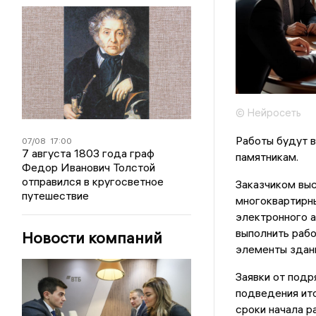
© Нейросеть
Работы будут в
07/08
17:00
7 августа 1803 года граф
памятникам.
Федор Иванович Толстой
отправился в кругосветное
Заказчиком вы
путешествие
многоквартирны
электронного а
выполнить рабо
Новости компаний
элементы здани
Заявки от подр
подведения ито
сроки начала р