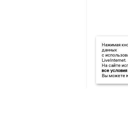
Нажимая кно
данных
с использов
LiveInternet.
На сайте ис
все условия
Вы можете