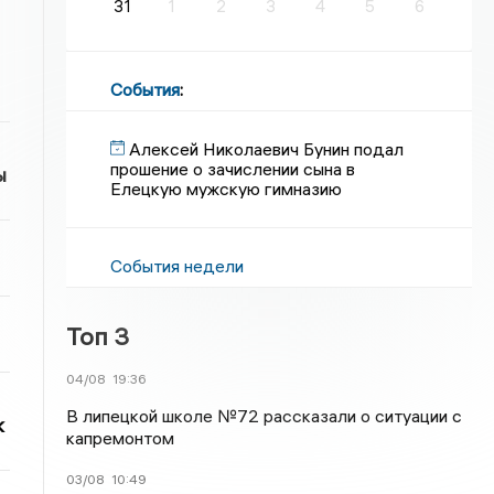
31
1
2
3
4
5
6
События
:
Алексей Николаевич Бунин подал
прошение о зачислении сына в
ы
Елецкую мужскую гимназию
События недели
Топ 3
04/08
19:36
В липецкой школе №72 рассказали о ситуации с
к
капремонтом
03/08
10:49