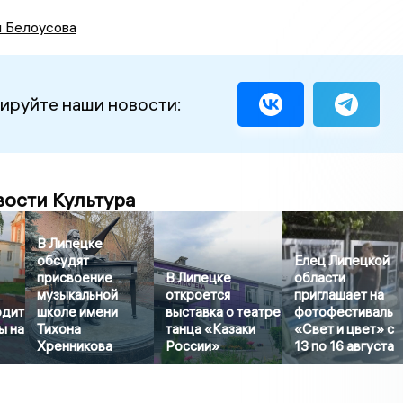
я Белоусова
ируйте наши новости:
вости Культура
В Липецке
обсудят
Елец Липецкой
присвоение
В Липецке
области
музыкальной
откроется
приглашает на
одит
школе имени
выставка о театре
фотофестиваль
ы на
Тихона
танца «Казаки
«Свет и цвет» с
Хренникова
России»
13 по 16 августа