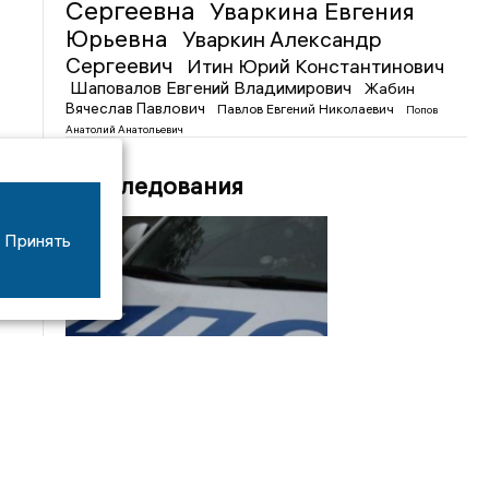
Сергеевна
Уваркина Евгения
Юрьевна
Уваркин Александр
Сергеевич
Итин Юрий Константинович
Шаповалов Евгений Владимирович
Жабин
Вячеслав Павлович
Павлов Евгений Николаевич
Попов
Анатолий Анатольевич
Расследования
Принять
08/06
17:53
16-летний мотоциклист оказался в больнице
после столкновения с «ГАЗом» под Добрым