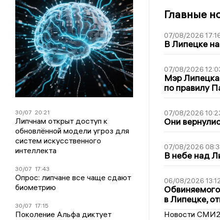
Главные н
07/08/2026 17:1
В Липецке на
07/08/2026 12:0
Мэр Липецка
по правилу П
30/07
20:21
07/08/2026 10:2
Липчнам открыт доступ к
Они вернулис
обновлённой модели угроз для
систем искусственного
07/08/2026 08:3
интеллекта
В небе над 
30/07
17:43
Опрос: липчане все чаще сдают
06/08/2026 13:1
биометрию
Обвиняемого 
в Липецке, о
30/07
17:15
Поколение Альфа диктует
Новости СМИ