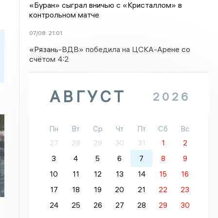
«Буран» сыграл вничью с «Кристаллом» в
контрольном матче
07/08
21:01
«Рязань-ВДВ» победила на ЦСКА-Арене со
счётом 4:2
АВГУСТ
2026
Пн
Вт
Ср
Чт
Пт
Сб
Вс
27
28
29
30
31
1
2
3
4
5
6
7
8
9
10
11
12
13
14
15
16
17
18
19
20
21
22
23
24
25
26
27
28
29
30