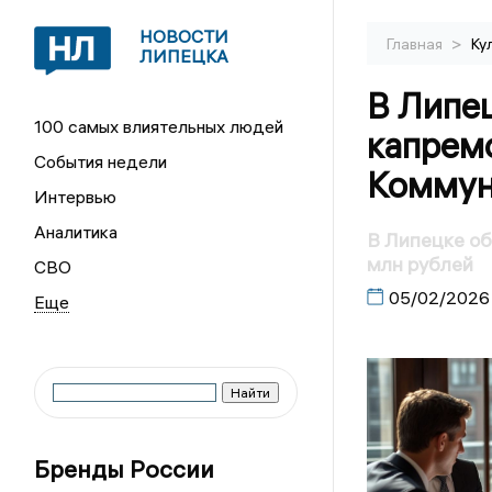
НОВОСТИ
>
Главная
Ку
ЛИПЕЦКА
В Липец
100 самых влиятельных людей
капрем
События недели
Коммун
Интервью
Аналитика
В Липецке об
млн рублей
СВО
05/02/2026
Бренды России