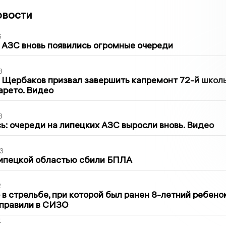
овости
6
 АЗС вновь появились огромные очереди
3
 Щербаков призвал завершить капремонт 72-й школ
арето. Видео
3
ь: очереди на липецких АЗС выросли вновь. Видео
3
Липецкой областью сбили БПЛА
2
в стрельбе, при которой был ранен 8-летний ребено
тправили в СИЗО
2