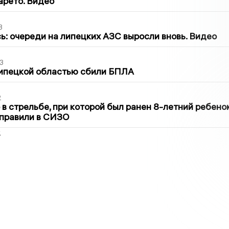
арето. Видео
3
ь: очереди на липецких АЗС выросли вновь. Видео
3
Липецкой областью сбили БПЛА
2
в стрельбе, при которой был ранен 8-летний ребено
тправили в СИЗО
2