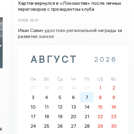
Хартли вернулся в «Локомотив» после личных
переговоров с президентом клуба
07/08
16:31
Иван Савин удостоен региональной награды за
развитие хоккея
ь
АВГУСТ
2026
Пн
Вт
Ср
Чт
Пт
Сб
Вс
27
28
29
30
31
1
2
3
4
5
6
7
8
9
10
11
12
13
14
15
16
17
18
19
20
21
22
23
24
25
26
27
28
29
30
ы