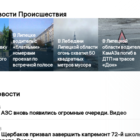
вости Происшествия
В Липецке
водитель с
В Лебедяни
В Липецкой
вку
«блатными»
Липецкой области
области водител
номерами
огонь охватил 50
КамАЗа погиб в
ого
проехал по
квадратных
ДТП на трассе
встречной полосе
метров мусора
«Дон»
овости
6
 АЗС вновь появились огромные очереди. Видео
3
 Щербаков призвал завершить капремонт 72-й школ