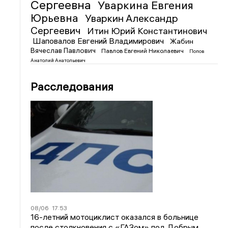
Сергеевна
Уваркина Евгения
Юрьевна
Уваркин Александр
Сергеевич
Итин Юрий Константинович
Шаповалов Евгений Владимирович
Жабин
Вячеслав Павлович
Павлов Евгений Николаевич
Попов
Анатолий Анатольевич
Расследования
08/06
17:53
16-летний мотоциклист оказался в больнице
после столкновения с «ГАЗом» под Добрым