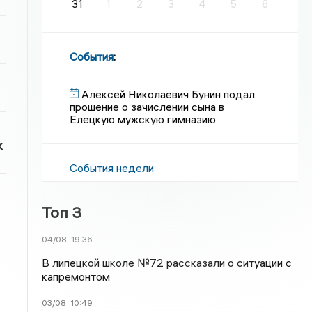
31
1
2
3
4
5
6
События
:
Алексей Николаевич Бунин подал
прошение о зачислении сына в
Елецкую мужскую гимназию
к
События недели
Топ 3
04/08
19:36
В липецкой школе №72 рассказали о ситуации с
капремонтом
03/08
10:49