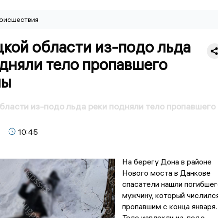
оисшествия
кой области из-подо льда
одняли тело пропавшего
ны
бласти из-подо льда реки подняли тело пропавшего
10:45
На берегу Дона в районе
Нового моста в Данкове
спасатели нашли погибшег
мужчину, который числилс
пропавшим с конца января.
Тело извлекли из-подо