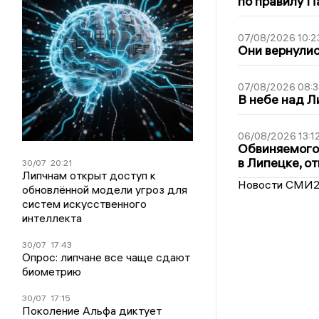
по правилу П
07/08/2026 10:2
Они вернулис
07/08/2026 08:3
В небе над 
06/08/2026 13:1
Обвиняемого 
в Липецке, о
30/07
20:21
Липчнам открыт доступ к
Новости СМИ
обновлённой модели угроз для
систем искусственного
интеллекта
30/07
17:43
Опрос: липчане все чаще сдают
биометрию
30/07
17:15
Поколение Альфа диктует