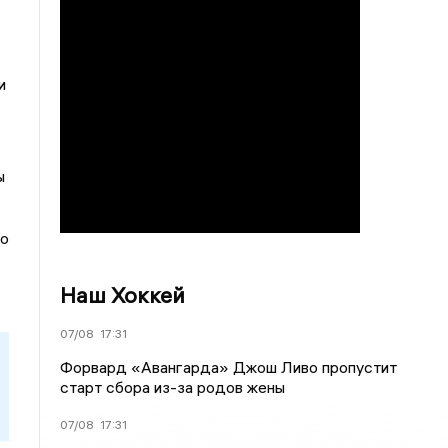
и
ы
го
Наш Хоккей
07/08
17:31
Форвард «Авангарда» Джош Ливо пропустит
старт сбора из-за родов жены
07/08
17:31