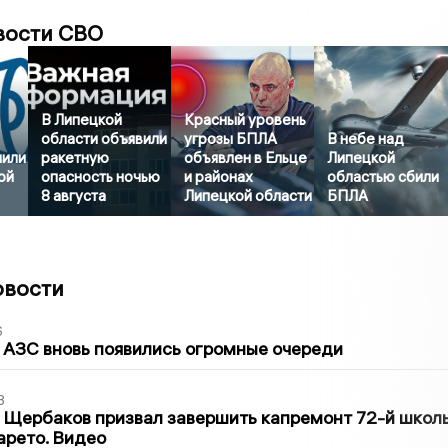
вости СВО
В Липецкой
Красный уровень
области объявили
угрозы БПЛА
В небе над
нили
ракетную
объявлен в Ельце
Липецкой
ой
опасность ночью
и районах
областью сбили
8 августа
Липецкой области
БПЛА
овости
6
 АЗС вновь появились огромные очереди
3
 Щербаков призвал завершить капремонт 72-й школ
арето. Видео