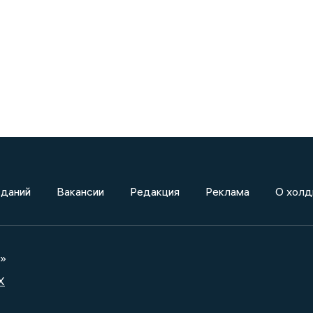
зданий
Вакансии
Редакция
Реклама
О холд
а»
X