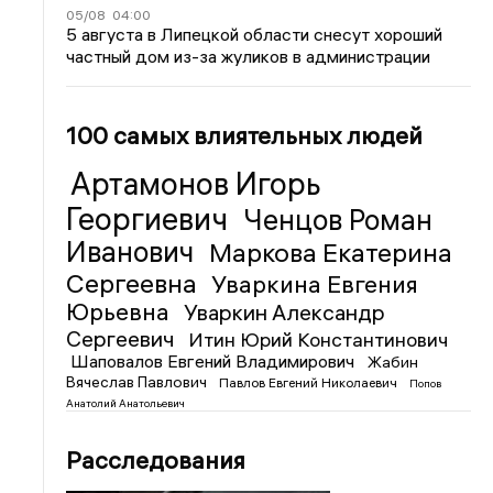
05/08
04:00
5 августа в Липецкой области снесут хороший
частный дом из-за жуликов в администрации
100 самых влиятельных людей
Артамонов Игорь
Георгиевич
Ченцов Роман
Иванович
Маркова Екатерина
Сергеевна
Уваркина Евгения
Юрьевна
Уваркин Александр
Сергеевич
Итин Юрий Константинович
Шаповалов Евгений Владимирович
Жабин
Вячеслав Павлович
Павлов Евгений Николаевич
Попов
Анатолий Анатольевич
Расследования