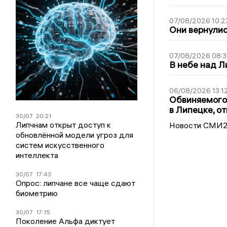
07/08/2026 10:2
Они вернулис
07/08/2026 08:3
В небе над 
06/08/2026 13:1
Обвиняемого 
в Липецке, о
30/07
20:21
Липчнам открыт доступ к
Новости СМИ
обновлённой модели угроз для
систем искусственного
интеллекта
30/07
17:43
Опрос: липчане все чаще сдают
биометрию
30/07
17:15
Поколение Альфа диктует