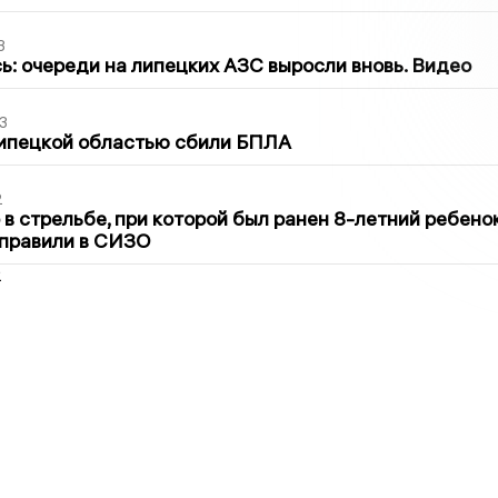
3
ь: очереди на липецких АЗС выросли вновь. Видео
3
Липецкой областью сбили БПЛА
2
в стрельбе, при которой был ранен 8-летний ребено
тправили в СИЗО
2