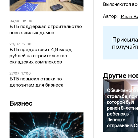
Выясняются все
Автор:
Иван В
04/08
15:00
ВТБ поддержал строительство
новых жилых домов
Присыла
28/07
12:00
получайт
ВТБ предоставит 4,9 млрд
рублей на строительство
складских комплексов
27/07
17:00
Другие но
ВТБ повысил ставки по
депозитам для бизнеса
Обвиняемого 
стрельбе, при
Бизнес
которой был
ранен 8-летни
ребенок в
Липецке,
отправили в 