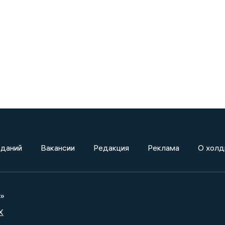
зданий
Вакансии
Редакция
Реклама
О холд
а»
X