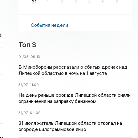
31
1
2
3
4
5
6
События недели
к
Топ 3
01/08
09:13
В Минобороны рассказали о сбитых дронах над
Липецкой областью в ночь на 1 августа
31/07
11:09
На день раньше срока: в Липецкой области сняли
ограничения на заправку бензином
31/07
04:00
31 июля житель Липецкой области откопал на
огороде килограммовое яйцо