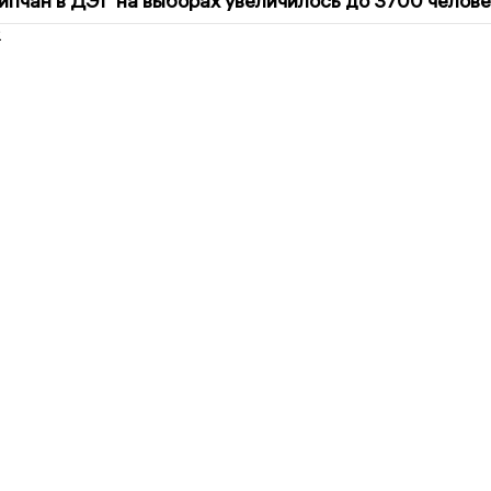
ипчан в ДЭГ на выборах увеличилось до 3700 челове
2