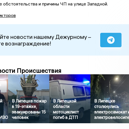
 обстоятельства и причины ЧП на улице Западной.
икторов
йте новости нашему Дежурному –
е вознаграждение!
вости Происшествия
в
й
В Липецке пожар
В Липецкой
В Липецке
в 19-этажке,
области
столкнулись
эвакуированы 15
мотоциклист
электросамокат 
СИЗО
человек
погиб в ДТП
электровелосип