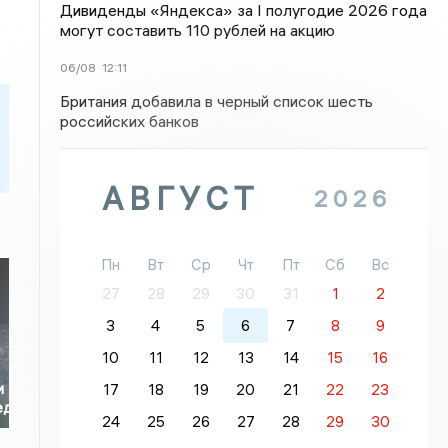
Дивиденды «Яндекса» за I полугодие 2026 года
могут составить 110 рублей на акцию
06/08
12:11
Британия добавила в черный список шесть
российских банков
АВГУСТ
2026
Пн
Вт
Ср
Чт
Пт
Сб
Вс
27
28
29
30
31
1
2
3
4
5
6
7
8
9
10
11
12
13
14
15
16
и
17
18
19
20
21
22
23
ед
24
25
26
27
28
29
30