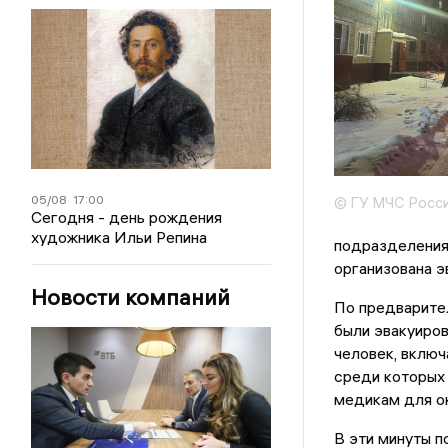
05/08
17:00
© ГУ МЧС Росси
Сегодня - день рождения
художника Ильи Репина
подразделения
организована э
Новости компаний
По предварите
были эвакуиров
человек, включ
среди которых 
медикам для о
В эти минуты 