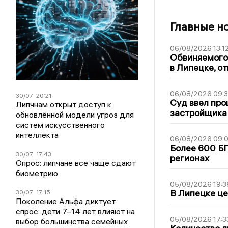
Главные н
06/08/2026 13:1
Обвиняемого 
в Липецке, о
06/08/2026 09:
30/07
20:21
Суд ввел про
Липчнам открыт доступ к
застройщика
обновлённой модели угроз для
систем искусственного
интеллекта
06/08/2026 09:0
Более 600 БП
30/07
17:43
регионах
Опрос: липчане все чаще сдают
биометрию
05/08/2026 19:3
В Липецке це
30/07
17:15
Поколение Альфа диктует
спрос: дети 7–14 лет влияют на
05/08/2026 17:3
выбор большинства семейных