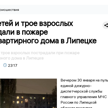
оисшествия
тей и трое взрослых
дали в пожаре
вартирного дома в Липецке
 трое взрослых пострадали при пожаре
ного дома в Липецке
23:17
Вечером 30 января на пул
единой дежурно-
диспетчерской службы
главного управления МЧС
России по Липецкой
области поступил