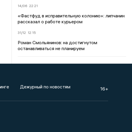
14/06
22:21
«Фастфуд в исправительную колонию»: липчанин
рассказал о работе курьером
31/12
12:15
Роман Смольянинов: на достигнутом
останавливаться не планируем
инге
Дежурный по новостям
16+