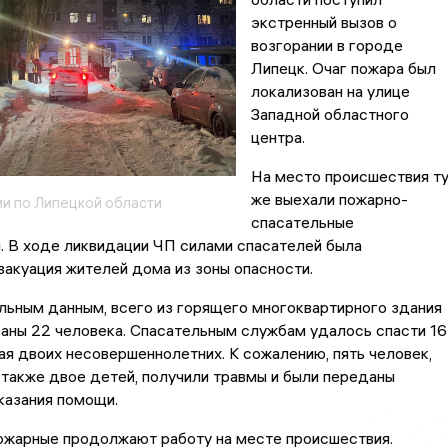
экстренный вызов о
возгорании в городе
Липецк. Очаг пожара был
локализован на улице
Западной областного
центра.
На место происшествия т
же выехали пожарно-
и по Липецкой области
спасательные
. В ходе ликвидации ЧП силами спасателей была
вакуация жителей дома из зоны опасности.
льным данным, всего из горящего многоквартирного здания
аны 22 человека. Спасательным службам удалось спасти 16
ая двоих несовершеннолетних. К сожалению, пять человек,
также двое детей, получили травмы и были переданы
казания помощи.
пожарные продолжают работу на месте происшествия.