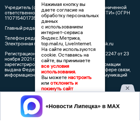
Нажимая кнопку вы
Учредитель (соучредители): Общество с ограниченной
даете согласие на
ответственностью «РЕГИОНАЛЬНЫЕ НОВОСТИ» (ОГРН
обработку персональных
1107154017354)
данных
с использованием
Главный редактор: Герцог Е.Г.
интернет-сервиса
Яндекс.Метрика,
Телефон редакции: +7 903 699 9427
top.mail.ru, LiveInternet.
info@newslipetsk.ru
Электронная почта редакции:
На сайте используются
Регистрационный номер: серия Эл № ФС77-82247 от 23
cookie. Оставаясь на
ноября 2021 г. согласно выписке из реестра
сайте, вы принимаете
зарегистрированных средств массовой информации
все условия
выдана Федеральной службой по надзору в сфере связи,
использования.
информационных технологий и массовых коммуникаций
Вы можете
настроить
или
отклонить и
покинуть сайт
Принять
При использовании любого материала с данного сайта
гиперссылка на Сетевое издание «Новости Липецка»
обязательна.