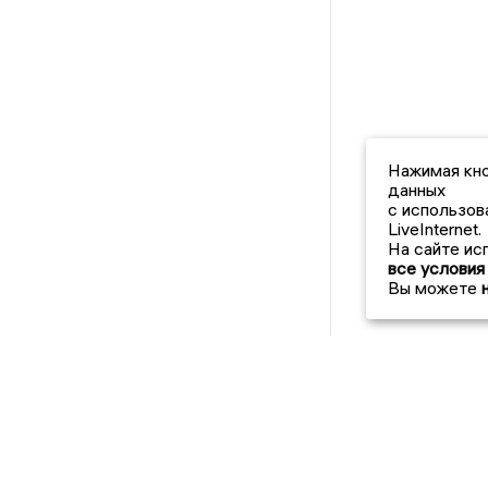
Нажимая кно
данных
с использов
LiveInternet.
На сайте ис
все условия
Вы можете