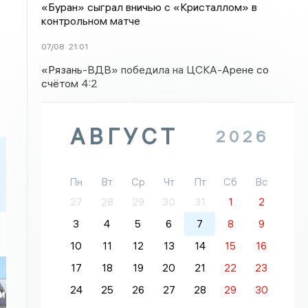
«Буран» сыграл вничью с «Кристаллом» в
контрольном матче
07/08
21:01
«Рязань-ВДВ» победила на ЦСКА-Арене со
счётом 4:2
АВГУСТ
2026
Пн
Вт
Ср
Чт
Пт
Сб
Вс
27
28
29
30
31
1
2
3
4
5
6
7
8
9
10
11
12
13
14
15
16
17
18
19
20
21
22
23
24
25
26
27
28
29
30
и