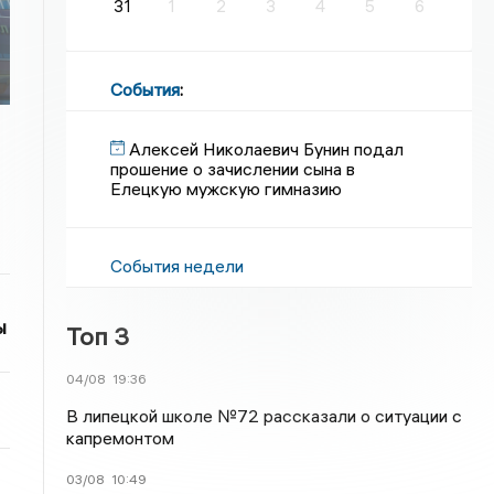
31
1
2
3
4
5
6
События
:
Алексей Николаевич Бунин подал
прошение о зачислении сына в
Елецкую мужскую гимназию
События недели
ы
Топ 3
04/08
19:36
В липецкой школе №72 рассказали о ситуации с
капремонтом
03/08
10:49