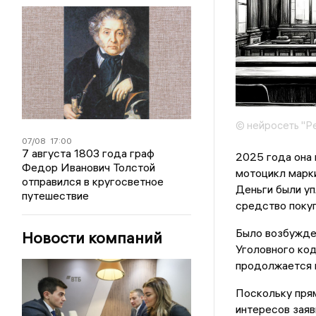
© нейросеть "Р
07/08
17:00
7 августа 1803 года граф
2025 года она 
Федор Иванович Толстой
мотоцикл марки
отправился в кругосветное
Деньги были уп
путешествие
средство покуп
Было возбужден
Новости компаний
Уголовного ко
продолжается и
Поскольку прям
интересов заяв