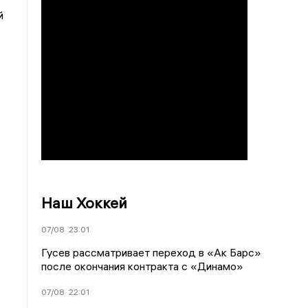
й
Наш Хоккей
07/08
23:01
Гусев рассматривает переход в «Ак Барс»
после окончания контракта с «Динамо»
07/08
22:01