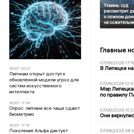
Усмань: суд
рассмотрит д
о ложном дон
на сожительн
Главные н
07/08/2026 17:1
В Липецке на
30/07
20:21
Липчнам открыт доступ к
обновлённой модели угроз для
07/08/2026 12:0
систем искусственного
Мэр Липецка
интеллекта
по правилу П
30/07
17:43
Опрос: липчане все чаще сдают
07/08/2026 10:2
биометрию
Они вернулис
30/07
17:15
Поколение Альфа диктует
07/08/2026 08:3