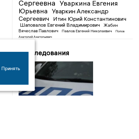
Сергеевна
Уваркина Евгения
Юрьевна
Уваркин Александр
Сергеевич
Итин Юрий Константинович
Шаповалов Евгений Владимирович
Жабин
Вячеслав Павлович
Павлов Евгений Николаевич
Попов
Анатолий Анатольевич
Расследования
Принять
08/06
17:53
16-летний мотоциклист оказался в больнице
после столкновения с «ГАЗом» под Добрым