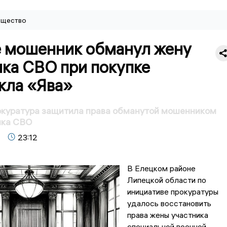
щество
е мошенник обманул жену
ика СВО при покупке
кла «Ява»
окуратура защитила права обманутой мошенником
ика СВО
23:12
В Елецком районе
Липецкой области по
инициативе прокуратуры
удалось восстановить
права жены участника
специальной военной