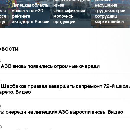
Липецкая область
из-за
нарушения
ело
вошла в топ-20
фальсификации
трудовых прав
осе
рейтинга
молочной
сотрудниц
ицу
автодорог России
продукции
маркетплейса
овости
6
 АЗС вновь появились огромные очереди
3
 Щербаков призвал завершить капремонт 72-й школ
арето. Видео
3
ь: очереди на липецких АЗС выросли вновь. Видео
3