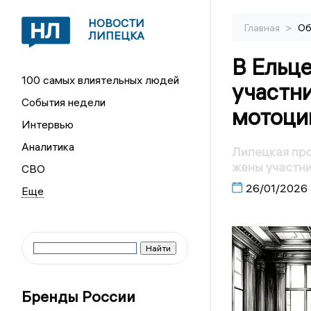
НОВОСТИ
>
Главная
Об
ЛИПЕЦКА
В Ельц
100 самых влиятельных людей
участн
События недели
мотоци
Интервью
Аналитика
Липецкая пр
жены участн
СВО
26/01/2026
Бренды России