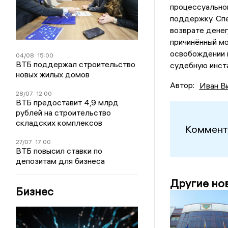
процессуальног
поддержку. Спе
возврате денег
причинённый мо
освобождении 
04/08
15:00
ВТБ поддержал строительство
судебную инст
новых жилых домов
Автор:
Иван В
28/07
12:00
ВТБ предоставит 4,9 млрд
рублей на строительство
складских комплексов
Коммент
27/07
17:00
ВТБ повысил ставки по
депозитам для бизнеса
Другие но
Бизнес