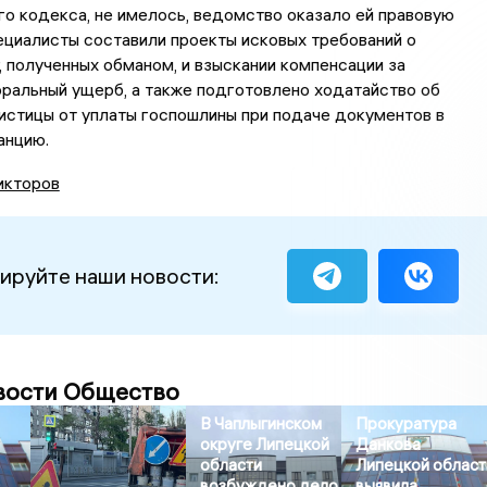
о кодекса, не имелось, ведомство оказало ей правовую
циалисты составили проекты исковых требований о
, полученных обманом, и взыскании компенсации за
ральный ущерб, а также подготовлено ходатайство об
истицы от уплаты госпошлины при подаче документов в
анцию.
икторов
ируйте наши новости:
вости Общество
В Чаплыгинском
Прокуратура
округе Липецкой
Данкова
области
Липецкой област
возбуждено дело
выявила