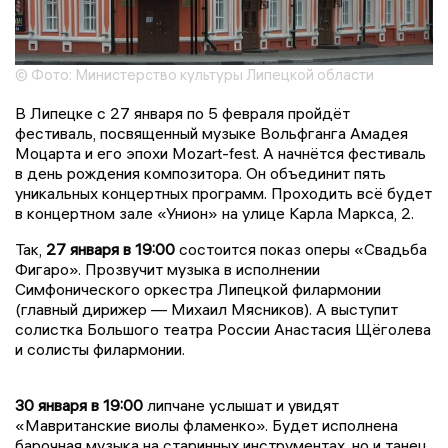
© Фото: Министерство культуры Липецкой области
В Липецке с 27 января по 5 февраля пройдёт
фестиваль, посвященный музыке Вольфганга Амадея
Моцарта и его эпохи Mozart-fest. А начнётся фестиваль
в день рождения композитора. Он объединит пять
уникальных концертных программ. Проходить всё будет
в концертном зале «Унион» на улице Карла Маркса, 2.
Так,
27 января в 19:00
состоится показ оперы «Свадьба
Фигаро». Прозвучит музыка в исполнении
Симфонического оркестра Липецкой филармонии
(главный дирижер — Михаил Мясников). А выступит
солистка Большого театра России Анастасия Щёголева
и солисты филармонии.
30 января в 19:00
липчане услышат и увидят
«Мавританские виолы фламенко». Будет исполнена
барочная музыка на старинных инструментах, но и танец