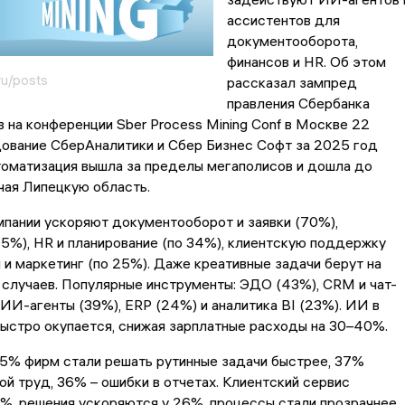
ассистентов для
документооборота,
финансов и HR. Об этом
ru/posts
рассказал зампред
правления Сбербанка
 на конференции Sber Process Mining Conf в Москве 22
дование СберАналитики и Сбер Бизнес Софт за 2025 год
томатизация вышла за пределы мегаполисов и дошла до
чая Липецкую область.
пании ускоряют документооборот и заявки (70%),
5%), HR и планирование (по 34%), клиентскую поддержку
 и маркетинг (по 25%). Даже креативные задачи берут на
случаев. Популярные инструменты: ЭДО (43%), CRM и чат-
 ИИ-агенты (39%), ERP (24%) и аналитика BI (23%). ИИ в
ыстро окупается, снижая зарплатные расходы на 30–40%.
45% фирм стали решать рутинные задачи быстрее, 37%
ой труд, 36% – ошибки в отчетах. Клиентский сервис
%, решения ускоряются у 26%, процессы стали прозрачнее