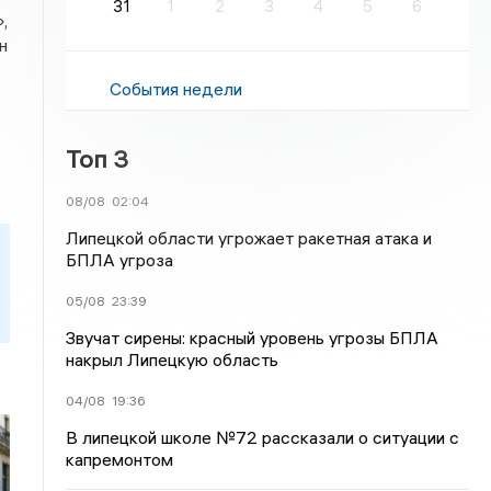
31
1
2
3
4
5
6
,
н
События недели
Топ 3
08/08
02:04
Липецкой области угрожает ракетная атака и
БПЛА угроза
05/08
23:39
Звучат сирены: красный уровень угрозы БПЛА
накрыл Липецкую область
04/08
19:36
В липецкой школе №72 рассказали о ситуации с
капремонтом