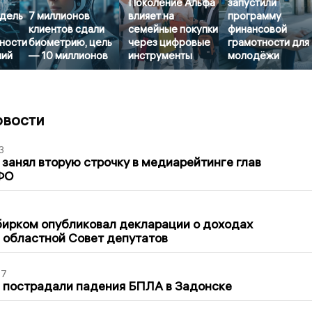
Поколение Альфа
запустили
дель
7 миллионов
влияет на
программу
клиентов сдали
семейные покупки
финансовой
ности
биометрию, цель
через цифровые
грамотности для
ний
— 10 миллионов
инструменты
молодёжи
овости
3
занял вторую строчку в медиарейтинге глав
ФО
1
бирком опубликовал декларации о доходах
 областной Совет депутатов
27
 пострадали падения БПЛА в Задонске