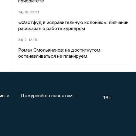
приоритете
14/06
22:21
«Фастфуд в исправительную колонию»: липчанин
рассказал о работе курьером
31/12
12:15
Роман Смольянинов: на достигнутом
останавливаться не планируем
инге
Дежурный по новостям
16+