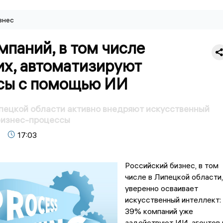
знес
паний, в том числе
их, автоматизируют
сы с помощью ИИ
пецкой области активно внедряют искусственный
бизнес-процессы
17:03
Российский бизнес, в том
числе в Липецкой области,
уверенно осваивает
искусственный интеллект:
39% компаний уже
задействуют ИИ-агентов 