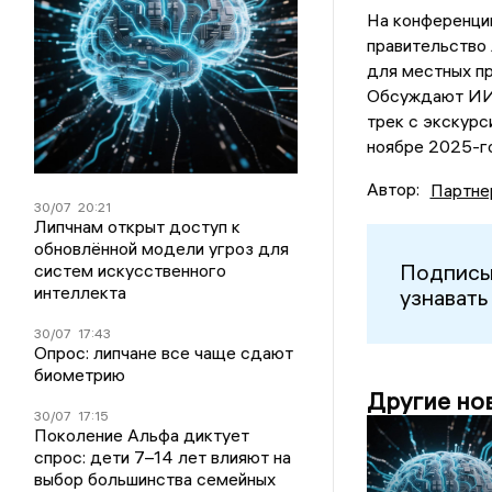
На конференци
правительство 
для местных пр
Обсуждают ИИ 
трек с экскурс
ноябре 2025-го
Автор:
Партне
30/07
20:21
Липчнам открыт доступ к
обновлённой модели угроз для
Подписы
систем искусственного
интеллекта
узнавать
30/07
17:43
Опрос: липчане все чаще сдают
биометрию
Другие но
30/07
17:15
Поколение Альфа диктует
спрос: дети 7–14 лет влияют на
выбор большинства семейных