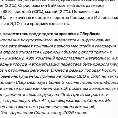
е (22%). Опрос охватил 559 компаний всех размеров:
 (38%), средний (33%), малый (22%). Половина – из
8% – из крупных и средних городов России, где ИИ-решени
лько ЭДО, но и продвинутые агенты.
, заместитель председателя правления Сбербанка,
недрение искусственного интеллекта в цифровизацию
сов затрагивает компании разного масштаба и географии.
 опроса относятся к крупному бизнесу, около трети – к
 – к малому. 49% компаний представляют мегаполисы, 4
редние города. Автоматизация перестала быть прерогатив
в и столичных регионов. Бизнес в разных городах России
овые инструменты, причём не только ЭДО и CRM, но такж
егодня Сбер реализует более 3 тысячи проектов цифрово
 вместе со своими клиентами. Это дает им возможность 
ет увеличить свою выручку на 48%. При этом растет и
х, кто реализует Gen-AI-трансформацию со Сбером. Мы
ал десятикратного увеличения числа компаний,
Gen-AI решения Сбера к концу 2026 года».