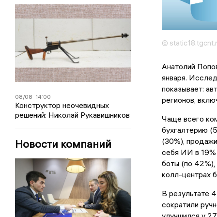
© static18.tgcnt.
Анатолий Попов
января. Иссле
показывает: ав
08/08
14:00
регионов, вклю
Конструктор неочевидных
решений: Николай Рукавишников
Чаще всего ком
бухгалтерию (5
(30%), продажи
Новости компаний
себя ИИ в 19% 
боты (по 42%),
колл-центрах б
В результате 
сократили ручн
улучшился у 27