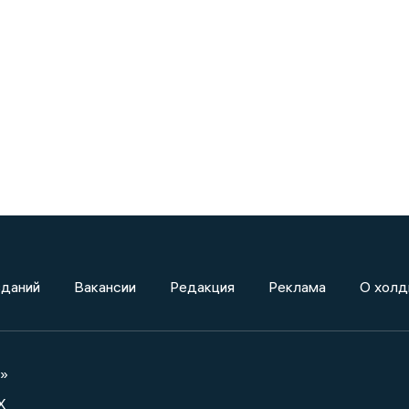
зданий
Вакансии
Редакция
Реклама
О холд
а»
X