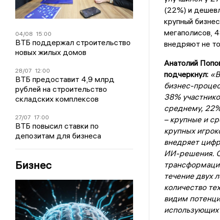
(22%) и дешевл
крупный бизнес
мегаполисов, 4
04/08
15:00
ВТБ поддержал строительство
внедряют не то
новых жилых домов
Анатолий Попов
28/07
12:00
подчеркнул:
«В
ВТБ предоставит 4,9 млрд
бизнес-процес
рублей на строительство
38% участников
складских комплексов
среднему, 22%
27/07
17:00
– крупные и с
ВТБ повысил ставки по
крупных игроко
депозитам для бизнеса
внедряет цифр
ИИ-решения. С
Бизнес
трансформации
течение двух л
количество те
видим потенци
использующих 