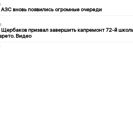
6
 АЗС вновь появились огромные очереди
3
 Щербаков призвал завершить капремонт 72-й школ
арето. Видео
2