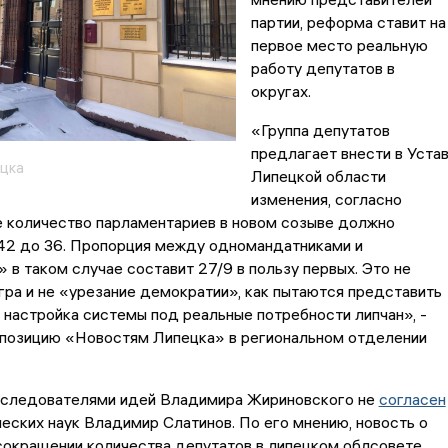
партии, реформа ставит на
первое место реальную
работу депутатов в
округах.
«Группа депутатов
предлагает внести в Уста
цка
Липецкой области
изменения, согласно
 количество парламентариев в новом созыве должно
 42 до 36. Пропорция между одномандатниками и
 в таком случае составит 27/9 в пользу первых. Это не
гра и не «урезание демократии», как пытаются представить
 настройка системы под реальные потребности липчан», -
 позицию «Новостям Липецка» в региональном отделении
оследователями идей Владимира Жириновского не
согласен
еских наук Владимир Слатинов. По его мнению, новость о
окращении количества депутатов в липецком облсовете