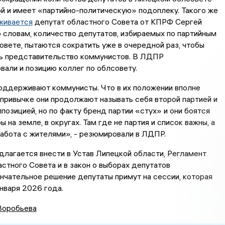
й и имеет «партийно-политическую» подоплеку. Такого же
живается
депутат областного Совета от КПРФ Сергей
о словам, количество депутатов, избираемых по партийным
овете, пытаются сократить уже в очередной раз, чтобы
ь представительство коммунистов. В ЛДПР
али и позицию коллег по облсовету.
оддерживают коммунисты. Что в их положении вполне
о привычке они продолжают называть себя второй партией и
ппозицией, но по факту бренд партии «стух» и они боятся
 на земле, в округах. Там где не партия и список важны, а
работа с жителями», - резюмировали в ЛДПР.
лагается внести в Устав Липецкой области, Регламент
стного Совета и в закон о выборах депутатов
нчательное решение депутаты примут на сессии, которая
нваря 2026 года.
Воробьева