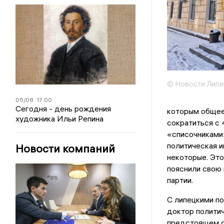
© Новости Липе
05/08
17:00
Сегодня - день рождения
которым общее
художника Ильи Репина
сократиться с
«списочниками»
политическая и
Новости компаний
некоторые. Это
пояснили свою
партии.
С липецкими п
доктор политич
предстоящем с