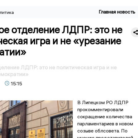
Главная новость
литика
ое отделение ЛДПР: это не
еская игра и не «урезание
атии»
еление ЛДПР: это не политическая игра и не
емократии»
15:15
В Липецком РО ЛДПР
прокомментировали
сокращение количества
парламентариев в новом
созыве облсовета. По
мнению представителей