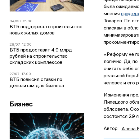
была ожидаемо
мнения
придер
Токарев. По ег
04/08
15:00
ВТБ поддержал строительство
спискам в облс
новых жилых домов
минимизироват
прокомментиров
28/07
12:00
ВТБ предоставит 4,9 млрд
«Реформу не п
рублей на строительство
логично. Да, п
складских комплексов
считать себя о
27/07
17:00
реальной борьбы
ВТБ повысил ставки по
человек и его 
депозитам для бизнеса
Изменения пред
Липецкого обла
Бизнес
облсовета. Око
состоится 29 я
Автор:
Алена 