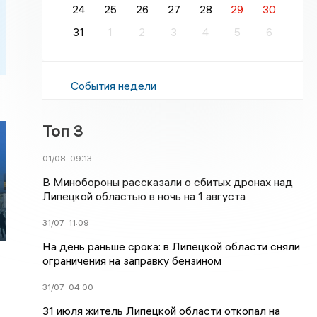
24
25
26
27
28
29
30
31
1
2
3
4
5
6
События недели
Топ 3
01/08
09:13
В Минобороны рассказали о сбитых дронах над
Липецкой областью в ночь на 1 августа
31/07
11:09
На день раньше срока: в Липецкой области сняли
ограничения на заправку бензином
31/07
04:00
31 июля житель Липецкой области откопал на