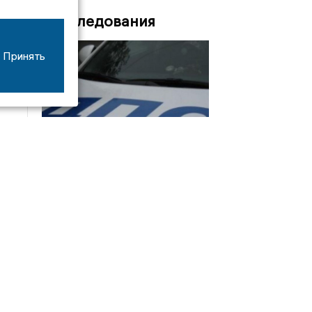
Расследования
Принять
08/06
17:53
16-летний мотоциклист оказался в больнице
после столкновения с «ГАЗом» под Добрым
Интервью
21/07
19:03