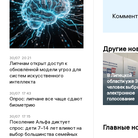
Коммент
Другие но
30/07
20:21
Липчнам открыт доступ к
обновлённой модели угроз для
В Липецкой
систем искусственного
области уже 
интеллекта
человек выбр
электронное
30/07
17:43
Опрос: липчане все чаще сдают
голосование
биометрию
30/07
17:15
Поколение Альфа диктует
Главные н
спрос: дети 7–14 лет влияют на
выбор большинства семейных