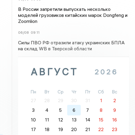
В России запретили выпускать несколько
моделей грузовиков китайских марок Dongfeng и
Zoomlion
06/08
09:11
Силы ПВО РФ отразили атаку украинских БПЛА
на склад WB в Тверской области
АВГУСТ
2026
Пн
Вт
Ср
Чт
Пт
Сб
Вс
27
28
29
30
31
1
2
3
4
5
6
7
8
9
10
11
12
13
14
15
16
17
18
19
20
21
22
23