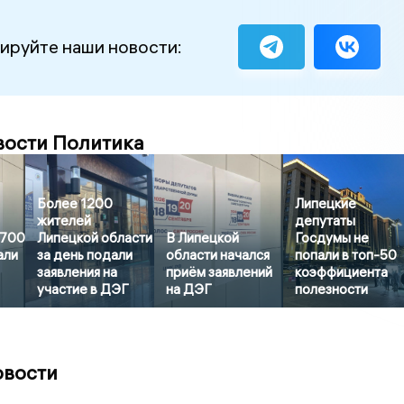
ируйте наши новости:
вости Политика
Более 1200
Липецкие
жителей
депутаты
3700
Липецкой области
В Липецкой
Госдумы не
али
за день подали
области начался
попали в топ-50
заявления на
приём заявлений
коэффициента
участие в ДЭГ
на ДЭГ
полезности
овости