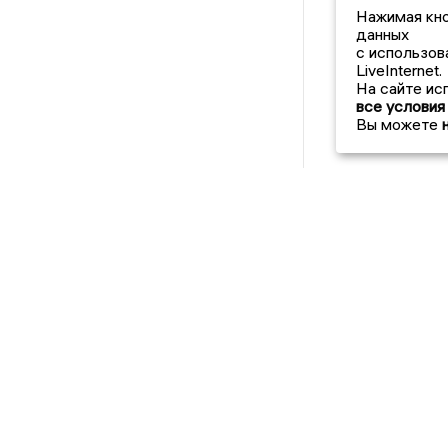
Нажимая кно
данных
с использов
LiveInternet.
На сайте ис
все условия
Вы можете