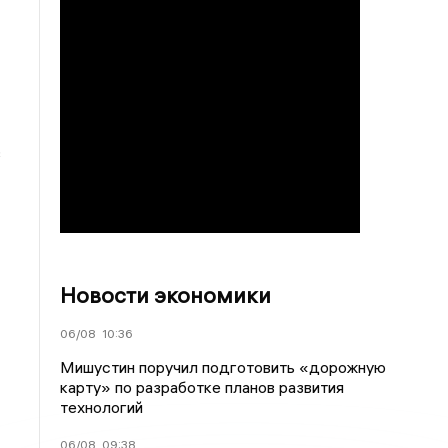
в
Новости экономики
06/08
10:36
Мишустин поручил подготовить «дорожную
карту» по разработке планов развития
технологий
06/08
09:38