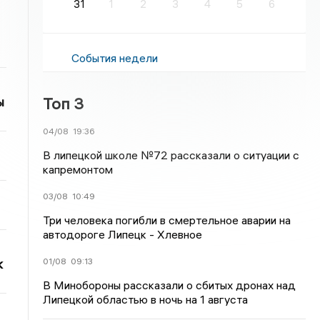
31
1
2
3
4
5
6
События недели
Топ 3
ы
04/08
19:36
В липецкой школе №72 рассказали о ситуации с
капремонтом
03/08
10:49
Три человека погибли в смертельное аварии на
автодороге Липецк - Хлевное
01/08
09:13
к
В Минобороны рассказали о сбитых дронах над
Липецкой областью в ночь на 1 августа