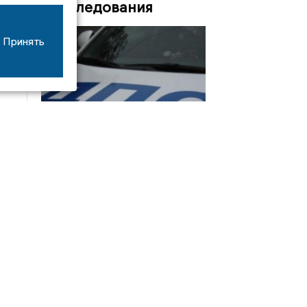
Расследования
Принять
08/06
17:53
16-летний мотоциклист оказался в больнице
после столкновения с «ГАЗом» под Добрым
Интервью
21/07
19:03
Сергей Елманов: безопасность избирателей в