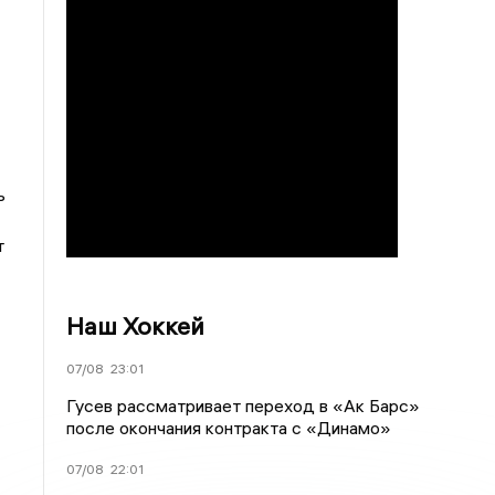
ь
т
Наш Хоккей
07/08
23:01
Гусев рассматривает переход в «Ак Барс»
после окончания контракта с «Динамо»
07/08
22:01