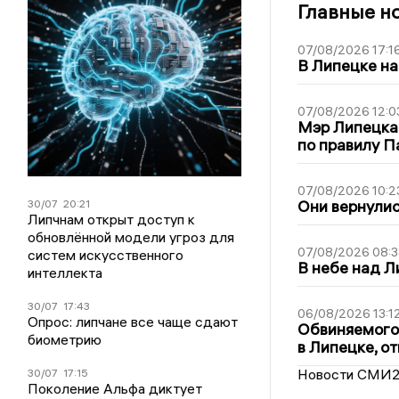
Главные н
07/08/2026 17:1
В Липецке на
07/08/2026 12:0
Мэр Липецка
по правилу П
07/08/2026 10:2
Они вернулис
30/07
20:21
Липчнам открыт доступ к
обновлённой модели угроз для
07/08/2026 08:3
систем искусственного
В небе над 
интеллекта
30/07
17:43
06/08/2026 13:1
Опрос: липчане все чаще сдают
Обвиняемого 
биометрию
в Липецке, о
Новости СМИ
30/07
17:15
Поколение Альфа диктует