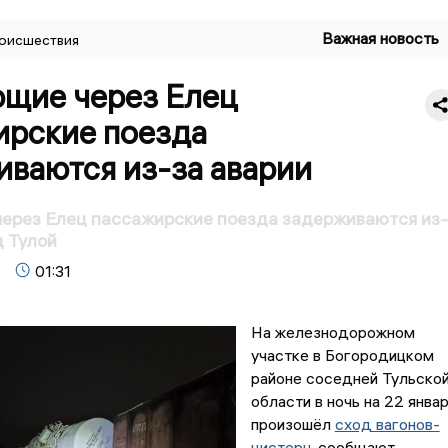
Важная новость
оисшествия
щие через Елец
ирские поезда
иваются из-за аварии
ерез Елец пассажирские поезда задерживаются из-
д Тулой
01:31
На железнодорожном
участке в Богородицком
районе соседней Тульско
области в ночь на 22 янва
произошёл
сход вагонов-
цистерн
, сообщают