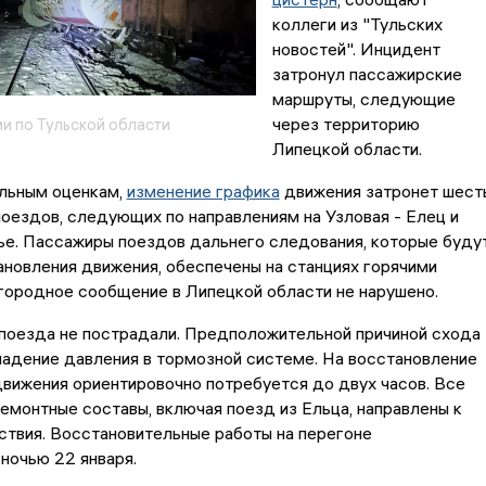
коллеги из "Тульских
новостей". Инцидент
затронул пассажирские
маршруты, следующие
через территорию
и по Тульской области
Липецкой области.
льным оценкам,
изменение графика
движения затронет шест
оездов, следующих по направлениям на Узловая - Елец и
ье. Пассажиры поездов дальнего следования, которые буду
новления движения, обеспечены на станциях горячими
городное сообщение в Липецкой области не нарушено.
 поезда не пострадали. Предположительной причиной схода
падение давления в тормозной системе. На восстановление
вижения ориентировочно потребуется до двух часов. Все
монтные составы, включая поезд из Ельца, направлены к
твия. Восстановительные работы на перегоне
ночью 22 января.