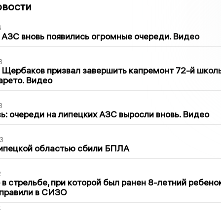
овости
6
 АЗС вновь появились огромные очереди. Видео
3
 Щербаков призвал завершить капремонт 72-й школ
арето. Видео
3
ь: очереди на липецких АЗС выросли вновь. Видео
3
Липецкой областью сбили БПЛА
2
в стрельбе, при которой был ранен 8-летний ребено
тправили в СИЗО
2