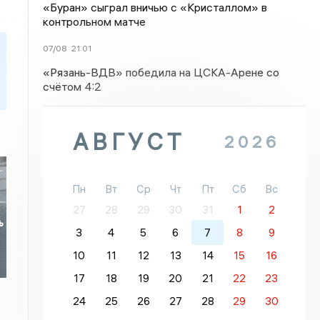
«Буран» сыграл вничью с «Кристаллом» в
контрольном матче
07/08
21:01
«Рязань-ВДВ» победила на ЦСКА-Арене со
счётом 4:2
АВГУСТ
2026
Пн
Вт
Ср
Чт
Пт
Сб
Вс
27
28
29
30
31
1
2
ь
3
4
5
6
7
8
9
10
11
12
13
14
15
16
17
18
19
20
21
22
23
24
25
26
27
28
29
30