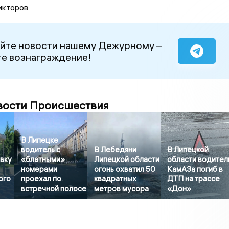
икторов
йте новости нашему Дежурному –
е вознаграждение!
вости Происшествия
В Липецке
водитель с
В Лебедяни
В Липецкой
вку
«блатными»
Липецкой области
области водител
номерами
огонь охватил 50
КамАЗа погиб в
ого
проехал по
квадратных
ДТП на трассе
встречной полосе
метров мусора
«Дон»