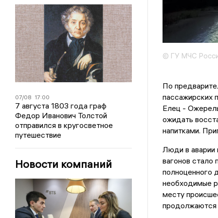
© ГУ МЧС Росси
По предварите
пассажирских п
07/08
17:00
7 августа 1803 года граф
Елец - Ожерел
Федор Иванович Толстой
ожидать восста
отправился в кругосветное
напитками. При
путешествие
Люди в аварии
вагонов стало 
Новости компаний
полноценного д
необходимые ре
месту происшес
продолжаются 