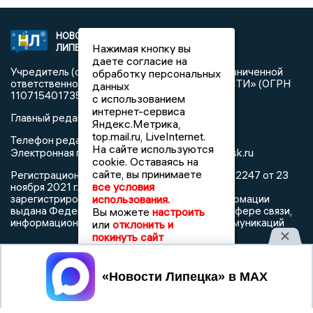
НОВОСТИ
2021 © NEWSLIPETSK.RU | СИ
Нажимая кнопку вы
ЛИПЕЦКА
«Новости Липецка»
даете согласие на
Учредитель (соучредители): Общество с ограниченной
обработку персональных
ответственностью «РЕГИОНАЛЬНЫЕ НОВОСТИ» (ОГРН
данных
1107154017354)
с использованием
интернет-сервиса
Главный редактор: Герцог Е.Г.
Яндекс.Метрика,
top.mail.ru, LiveInternet.
Телефон редакции: +7 903 699 9427
На сайте используются
info@newslipetsk.ru
Электронная почта редакции:
cookie. Оставаясь на
сайте, вы принимаете
Регистрационный номер: серия Эл № ФС77-82247 от 23
все условия
ноября 2021 г. согласно выписке из реестра
использования.
зарегистрированных средств массовой информации
выдана Федеральной службой по надзору в сфере связи,
Вы можете
настроить
информационных технологий и массовых коммуникаций
или
отклонить и
покинуть сайт
Принять