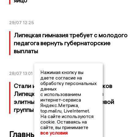
яйцо
29/07
12:25
Липецкая гимназия требует с молодого
педагога вернуть губернаторские
выплаты
Нажимая кнопку вы
28/07
13:01
даете согласие на
обработку персональных
Стали известны имена чиновников
данных
Липецкой области, вошедших в
с использованием
интернет-сервиса
элитный отряд мобильной огневой
Яндекс.Метрика,
группы
top.mail.ru, LiveInternet.
На сайте используются
cookie. Оставаясь на
сайте, вы принимаете
Главные новости
все условия