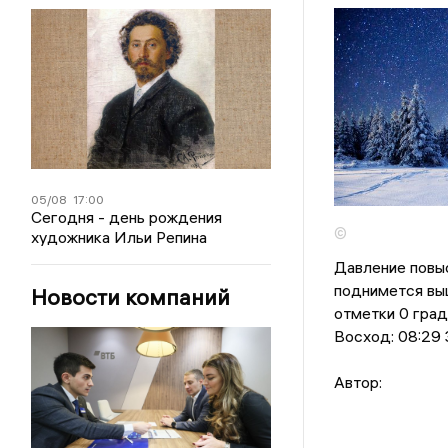
05/08
17:00
Сегодня - день рождения
©
художника Ильи Репина
Давление повыс
поднимется выш
Новости компаний
отметки 0 град
Восход: 08:29 З
Автор: