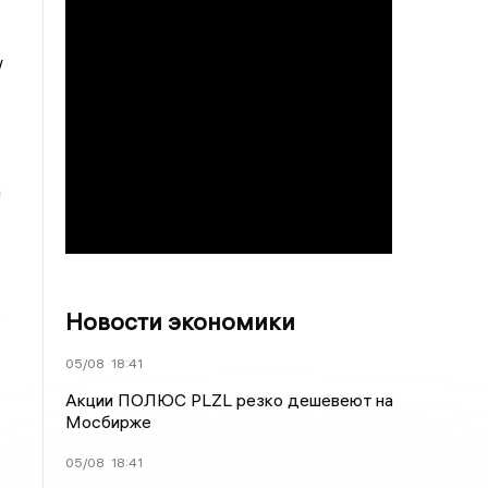
/
а
е
Новости экономики
05/08
18:41
Акции ПОЛЮС PLZL резко дешевеют на
Мосбирже
05/08
18:41