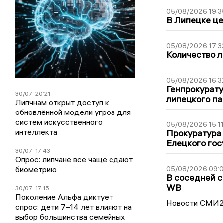
05/08/2026 19:3
В Липецке це
05/08/2026 17:3
Количество л
05/08/2026 16:3
Генпрокурату
30/07
20:21
липецкого п
Липчнам открыт доступ к
обновлённой модели угроз для
систем искусственного
05/08/2026 15:1
интеллекта
Прокуратура 
Елецкого гос
30/07
17:43
Опрос: липчане все чаще сдают
05/08/2026 09:
биометрию
В соседней с
WB
30/07
17:15
Поколение Альфа диктует
Новости СМИ
спрос: дети 7–14 лет влияют на
выбор большинства семейных