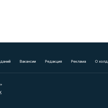
зданий
Вакансии
Редакция
Реклама
О холд
а»
X