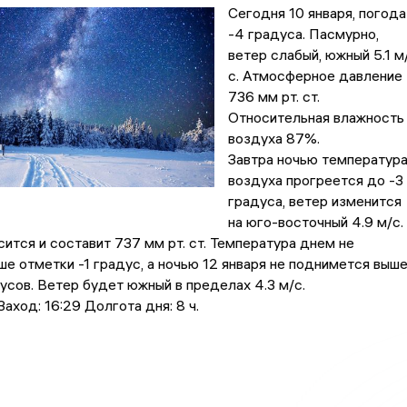
Сегодня 10 января, погода
-4 градусa. Пасмурно,
ветер слабый, южный 5.1 м
с. Атмосферное давление
736 мм рт. ст.
Относительная влажность
воздуха 87%.
Завтра ночью температур
воздуха прогреется до -3
градусa, ветер изменится
на юго-восточный 4.9 м/с.
ится и составит 737 мм рт. ст. Температура днем не
е отметки -1 градус, a ночью 12 января не поднимется выш
усов. Ветер будет южный в пределах 4.3 м/с.
аход: 16:29 Долгота дня: 8 ч.