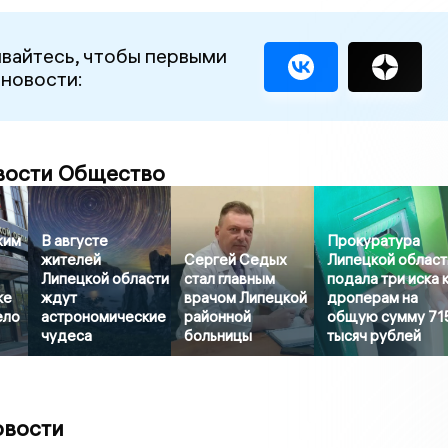
вайтесь, чтобы первыми
 новости:
вости Общество
жим
В августе
Прокуратура
жителей
Сергей Седых
Липецкой област
Липецкой области
стал главным
подала три иска 
ке
ждут
врачом Липецкой
дроперам на
ело
астрономические
районной
общую сумму 71
чудеса
больницы
тысяч рублей
овости