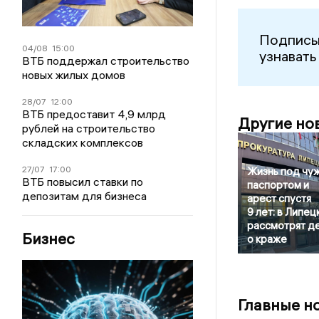
Подписы
04/08
15:00
узнавать
ВТБ поддержал строительство
новых жилых домов
28/07
12:00
ВТБ предоставит 4,9 млрд
Другие но
рублей на строительство
складских комплексов
27/07
17:00
Жизнь под чу
ВТБ повысил ставки по
паспортом и
депозитам для бизнеса
арест спустя
9 лет: в Липец
рассмотрят д
Бизнес
о краже
Главные н