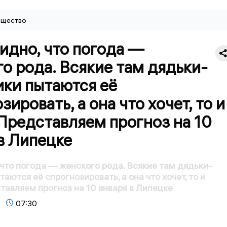
щество
идно, что погода —
о рода. Всякие там дядьки-
ики пытаются её
зировать, а она что хочет, то и
Представляем прогноз на 10
в Липецке
 что погода — женского рода. Всякие там дядьки-
аются её спрогнозировать, а она что хочет, то и
тавляем прогноз на 10 января в Липецке
07:30