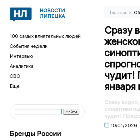
НОВОСТИ
>
Главная
Об
ЛИПЕЦКА
Сразу в
100 самых влиятельных людей
женског
События недели
синопт
Интервью
спрогно
Аналитика
чудит! 
СВО
января 
Сразу видно,
синоптики пыт
чудит! Предс
10/01/2026
Бренды России