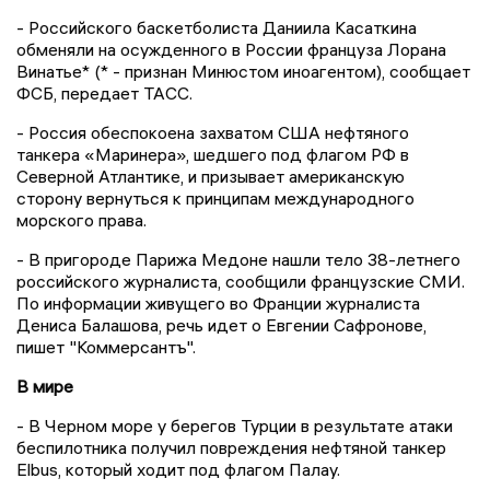
- Российского баскетболиста Даниила Касаткина
обменяли на осужденного в России француза Лорана
Винатье* (* - признан Минюстом иноагентом), сообщает
ФСБ, передает ТАСС.
- Россия обеспокоена захватом США нефтяного
танкера «Маринера», шедшего под флагом РФ в
Северной Атлантике, и призывает американскую
сторону вернуться к принципам международного
морского права.
- В пригороде Парижа Медоне нашли тело 38-летнего
российского журналиста, сообщили французские СМИ.
По информации живущего во Франции журналиста
Дениса Балашова, речь идет о Евгении Сафронове,
пишет "Коммерсантъ".
В мире
- В Черном море у берегов Турции в результате атаки
беспилотника получил повреждения нефтяной танкер
Elbus, который ходит под флагом Палау.