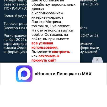
даете согласие на
Учредитель (соучредители): Общество с ограниченной
обработку персональных
ответственностью «РЕГИОНАЛЬНЫЕ НОВОСТИ» (ОГРН
1107154017354)
данных
с использованием
Главный редактор: Герцог Е.Г.
интернет-сервиса
Яндекс.Метрика,
Телефон редакции: +7 903 699 9427
top.mail.ru, LiveInternet.
info@newslipetsk.ru
Электронная почта редакции:
На сайте используются
cookie. Оставаясь на
Регистрационный номер: серия Эл № ФС77-82247 от 23
сайте, вы принимаете
ноября 2021 г. согласно выписке из реестра
все условия
зарегистрированных средств массовой информации
использования.
выдана Федеральной службой по надзору в сфере связи,
Вы можете
настроить
информационных технологий и массовых коммуникаций
или
отклонить и
покинуть сайт
Принять
При использовании любого материала с данного сайта
гиперссылка на Сетевое издание «Новости Липецка»
обязательна.
Сообщения на сером фоне размещены на правах рекламы