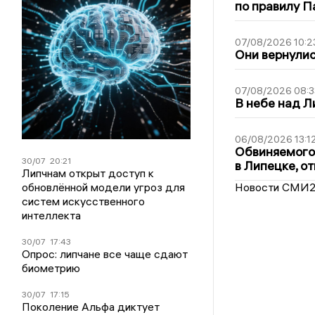
по правилу П
07/08/2026 10:2
Они вернулис
07/08/2026 08:3
В небе над 
06/08/2026 13:1
Обвиняемого 
30/07
20:21
в Липецке, о
Липчнам открыт доступ к
обновлённой модели угроз для
Новости СМИ
систем искусственного
интеллекта
30/07
17:43
Опрос: липчане все чаще сдают
биометрию
30/07
17:15
Поколение Альфа диктует