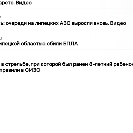
арето. Видео
3
ь: очереди на липецких АЗС выросли вновь. Видео
3
Липецкой областью сбили БПЛА
2
в стрельбе, при которой был ранен 8-летний ребено
тправили в СИЗО
2