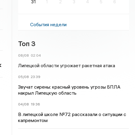
31
1
2
3
4
5
6
События недели
Топ 3
08/08
02:04
к
Липецкой области угрожает ракетная атака
05/08
23:39
Звучат сирены: красный уровень угрозы БПЛА
накрыл Липецкую область
04/08
19:36
В липецкой школе №72 рассказали о ситуации с
капремонтом