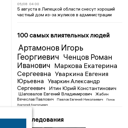
05/08
04:00
5 августа в Липецкой области снесут хороший
частный дом из-за жуликов в администрации
100 самых влиятельных людей
Артамонов Игорь
Георгиевич
Ченцов Роман
Иванович
Маркова Екатерина
Сергеевна
Уваркина Евгения
Юрьевна
Уваркин Александр
Сергеевич
Итин Юрий Константинович
Шаповалов Евгений Владимирович
Жабин
Вячеслав Павлович
Павлов Евгений Николаевич
Попов
Анатолий Анатольевич
Расследования