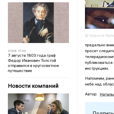
© Новости Липе
предельно вни
просят следит
07/08
17:00
7 августа 1803 года граф
телерадиокомпа
Федор Иванович Толстой
публиковаться 
отправился в кругосветное
инструкциях.
путешествие
Напомним, ранн
небе над обла
Новости компаний
Автор:
Наталь
Подписы