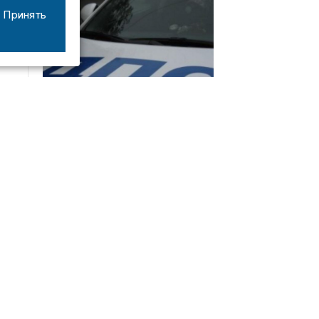
Принять
08/06
17:53
16-летний мотоциклист оказался в больнице
после столкновения с «ГАЗом» под Добрым
Интервью
21/07
19:03
Сергей Елманов: безопасность избирателей в
приоритете
14/06
22:21