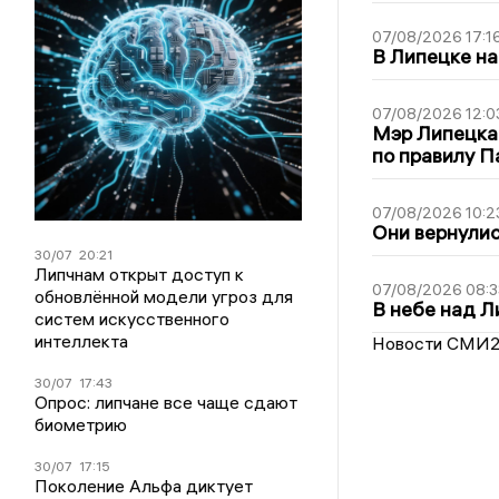
07/08/2026 17:1
В Липецке на
07/08/2026 12:0
Мэр Липецка
по правилу П
07/08/2026 10:2
Они вернулис
30/07
20:21
Липчнам открыт доступ к
07/08/2026 08:3
обновлённой модели угроз для
В небе над 
систем искусственного
интеллекта
Новости СМИ
30/07
17:43
Опрос: липчане все чаще сдают
биометрию
30/07
17:15
Поколение Альфа диктует