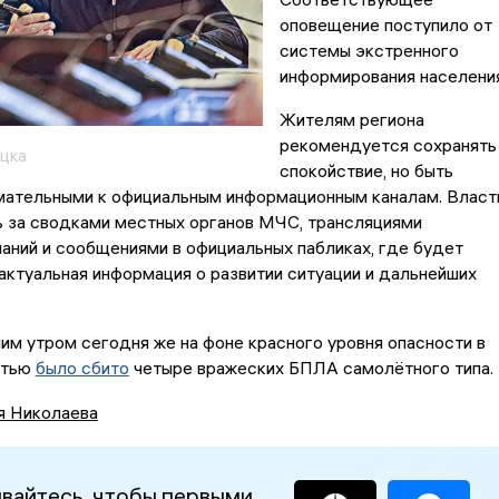
оповещение поступило от
системы экстренного
информирования населения
Жителям региона
рекомендуется сохранять
цка
спокойствие, но быть
мательными к официальным информационным каналам. Власт
ь за сводками местных органов МЧС, трансляциями
ний и сообщениями в официальных пабликах, где будет
актуальная информация о развитии ситуации и дальнейших
им утром сегодня же на фоне красного уровня опасности в
стью
было сбито
четыре вражеских БПЛА самолётного типа.
я Николаева
вайтесь, чтобы первыми