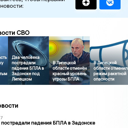
 новости:
вости СВО
асть
Два человека
ку
пострадали
В Липецкой
В Липецкой
падения БПЛА в
области отменён
области отменил
итым
Задонске под
красный уровень
режим ракетной
Липецком
угрозы БПЛА
опасности
овости
27
 пострадали падения БПЛА в Задонске