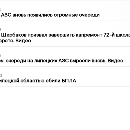
6
 АЗС вновь появились огромные очереди
3
 Щербаков призвал завершить капремонт 72-й школ
арето. Видео
3
ь: очереди на липецких АЗС выросли вновь. Видео
3
Липецкой областью сбили БПЛА
2