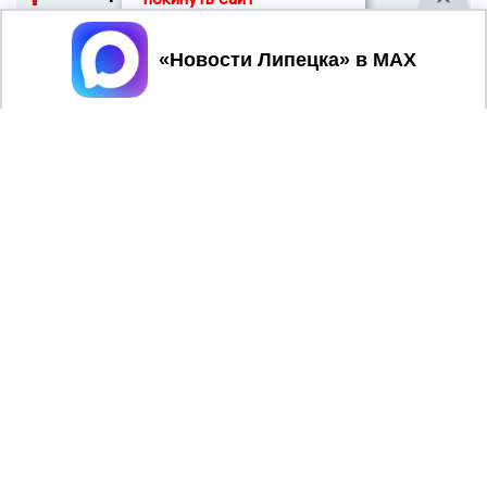
Принять
Интересные новости
08/08
02:04
Липецкой области угрожает ракетная
атака и БПЛА угроза
05/08
23:39
Звучат сирены: красный уровень угрозы
БПЛА накрыл Липецкую область