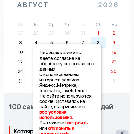
АВГУСТ
2026
Пн
Вт
Ср
Чт
Пт
Сб
Вс
27
28
29
30
31
1
2
3
4
5
6
7
8
9
10
11
12
13
14
15
16
Нажимая кнопку вы
даете согласие на
17
18
19
20
21
22
23
обработку персональных
данных
24
25
26
27
28
29
30
с использованием
интернет-сервиса
31
1
2
3
4
5
6
Яндекс.Метрика,
top.mail.ru, LiveInternet.
На сайте используются
cookie. Оставаясь на
100 самых влиятельных людей
сайте, вы принимаете
все условия
использования.
Вы можете
настроить
или
отклонить и
Котляров Валерий Николаевич
покинуть сайт