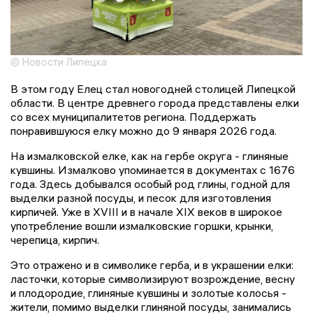
© Новости Липецка
В этом году Елец стал новогодней столицей Липецкой
области. В центре древнего города представлены елки
со всех муниципалитетов региона. Поддержать
понравившуюся елку можно до 9 января 2026 года.
На измалковской елке, как на гербе округа - глиняные
кувшины. Измалково упоминается в документах с 1676
года. Здесь добывался особый род глины, годной для
выделки разной посуды, и песок для изготовления
кирпичей. Уже в XVIII и в начале XIX веков в широкое
употребление вошли измалковские горшки, крынки,
черепица, кирпич.
Это отражено и в символике герба, и в украшении елки:
ласточки, которые символизируют возрождение, весну
и плодородие, глиняные кувшины и золотые колосья -
жители, помимо выделки глиняной посуды, занимались