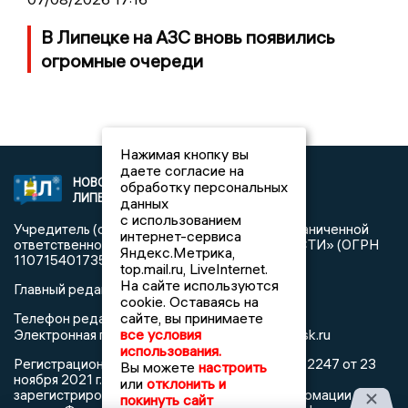
В Липецке на АЗС вновь появились
огромные очереди
Нажимая кнопку вы
даете согласие на
НОВОСТИ
2021 © NEWSLIPETSK.RU | СИ
обработку персональных
ЛИПЕЦКА
«Новости Липецка»
данных
с использованием
Учредитель (соучредители): Общество с ограниченной
интернет-сервиса
ответственностью «РЕГИОНАЛЬНЫЕ НОВОСТИ» (ОГРН
Яндекс.Метрика,
1107154017354)
top.mail.ru, LiveInternet.
На сайте используются
Главный редактор: Герцог Е.Г.
cookie. Оставаясь на
сайте, вы принимаете
Телефон редакции: +7 903 699 9427
info@newslipetsk.ru
все условия
Электронная почта редакции:
использования.
Регистрационный номер: серия Эл № ФС77-82247 от 23
Вы можете
настроить
ноября 2021 г. согласно выписке из реестра
или
отклонить и
зарегистрированных средств массовой информации
покинуть сайт