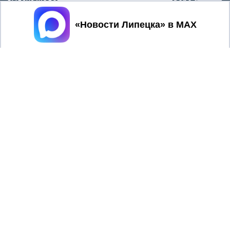
выдана Федеральной службой по надзору в сфере связи,
информационных технологий и массовых коммуникаций
Принять
При использовании любого материала с данного сайта
гиперссылка на Сетевое издание «Новости Липецка»
обязательна.
Сообщения на сером фоне размещены на правах рекламы
@mazov
MAX
Написать директору в телеграм
или
О холдинге
Вакансии
Реклама
Дежурный по новостям
16+