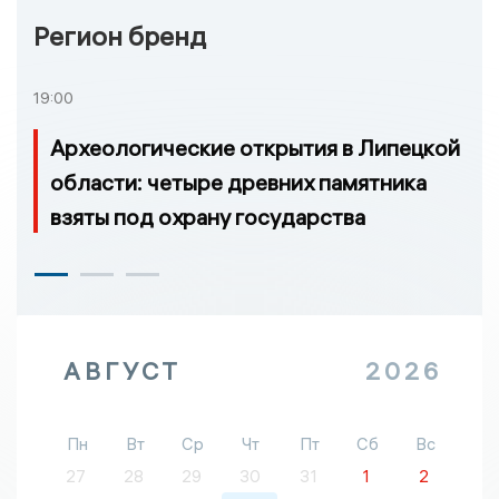
Регион бренд
19:00
Археологические открытия в Липецкой
области: четыре древних памятника
взяты под охрану государства
АВГУСТ
2026
Пн
Вт
Ср
Чт
Пт
Сб
Вс
27
28
29
30
31
1
2