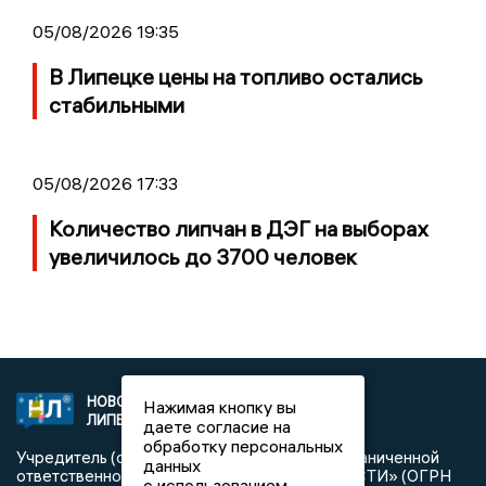
05/08/2026 19:35
В Липецке цены на топливо остались
стабильными
05/08/2026 17:33
Количество липчан в ДЭГ на выборах
увеличилось до 3700 человек
НОВОСТИ
2021 © NEWSLIPETSK.RU | СИ
Нажимая кнопку вы
ЛИПЕЦКА
«Новости Липецка»
даете согласие на
обработку персональных
Учредитель (соучредители): Общество с ограниченной
данных
ответственностью «РЕГИОНАЛЬНЫЕ НОВОСТИ» (ОГРН
с использованием