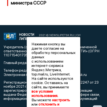
министра СССР
НОВОСТИ
2021 © NEWSLIPETSK.RU | СИ
ЛИПЕЦКА
«Новости Липецка»
Нажимая кнопку вы
Учредитель (соучредители): Общество с ограниченной
даете согласие на
ответственностью «РЕГИОНАЛЬНЫЕ НОВОСТИ» (ОГРН
обработку персональных
1107154017354)
данных
с использованием
Главный редактор: Герцог Е.Г.
интернет-сервиса
Яндекс.Метрика,
Телефон редакции: +7 903 699 9427
top.mail.ru, LiveInternet.
info@newslipetsk.ru
Электронная почта редакции:
На сайте используются
Регистрационный номер: серия Эл № ФС77-82247 от 23
cookie. Оставаясь на
ноября 2021 г. согласно выписке из реестра
сайте, вы принимаете
зарегистрированных средств массовой информации
все условия
выдана Федеральной службой по надзору в сфере связи,
использования.
информационных технологий и массовых коммуникаций
Вы можете
настроить
или
отклонить и