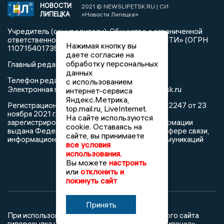
НОВОСТИ
2021 © NEWSLIPETSK.RU | СИ
ЛИПЕЦКА
«Новости Липецка»
Учредитель (соучредители): Общество с ограниченной
ответственностью «РЕГИОНАЛЬНЫЕ НОВОСТИ» (ОГРН
Нажимая кнопку вы
1107154017354)
даете согласие на
обработку персональных
Главный редактор: Герцог Е.Г.
данных
Телефон редакции: +7 903 699 9427
с использованием
info@newslipetsk.ru
Электронная почта редакции:
интернет-сервиса
Яндекс.Метрика,
Регистрационный номер: серия Эл № ФС77-82247 от 23
top.mail.ru, LiveInternet.
ноября 2021 г. согласно выписке из реестра
На сайте используются
зарегистрированных средств массовой информации
cookie. Оставаясь на
выдана Федеральной службой по надзору в сфере связи,
сайте, вы принимаете
информационных технологий и массовых коммуникаций
все условия
использования.
Вы можете
настроить
или
отклонить и
покинуть сайт
Принять
При использовании любого материала с данного сайта
гиперссылка на Сетевое издание «Новости Липецка»