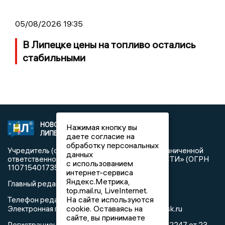
05/08/2026 19:35
В Липецке цены на топливо остались
стабильными
НОВОСТИ
2021 © NEWSLIPETSK.RU | СИ
Нажимая кнопку вы
ЛИПЕЦКА
«Новости Липецка»
даете согласие на
обработку персональных
Учредитель (соучредители): Общество с ограниченной
данных
ответственностью «РЕГИОНАЛЬНЫЕ НОВОСТИ» (ОГРН
с использованием
1107154017354)
интернет-сервиса
Яндекс.Метрика,
Главный редактор: Герцог Е.Г.
top.mail.ru, LiveInternet.
На сайте используются
Телефон редакции: +7 903 699 9427
info@newslipetsk.ru
cookie. Оставаясь на
Электронная почта редакции:
сайте, вы принимаете
Регистрационный номер: серия Эл № ФС77-82247 от 23