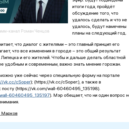
итоги года, пройдёт
обсуждение того, что
удалось сделать и что не
удалось, будут намечены
амм-канал Роман Ченцов
планы на следующий год.
читает, что диалог с жителями – это главный принцип его
агает, что все изменения в городе – это общий результат
Липецка и его жителей. Чтобы и дальше делать областной
е удобным и современным, важно знать мнение горожан.
можно уже сейчас через специальную форму на портале
://vk.cc/cSoper
); (https://vk.cc/cSoper:), а также в
 посту (https://vk.com/wall-60460495_135198).
m/wall-60460495_135197
). Мэр обещает, что ни один вопрос н
внимания.
 Марков