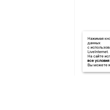
Нажимая кно
данных
с использов
LiveInternet.
На сайте ис
все условия
Вы можете