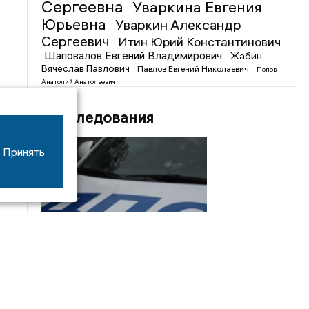
Сергеевна
Уваркина Евгения
Юрьевна
Уваркин Александр
Сергеевич
Итин Юрий Константинович
Шаповалов Евгений Владимирович
Жабин
Вячеслав Павлович
Павлов Евгений Николаевич
Попов
Анатолий Анатольевич
Расследования
Принять
08/06
17:53
16-летний мотоциклист оказался в больнице
после столкновения с «ГАЗом» под Добрым