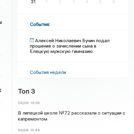
31
1
2
3
4
5
6
ы
События
:
Алексей Николаевич Бунин подал
прошение о зачислении сына в
Елецкую мужскую гимназию
События недели
к
Топ 3
04/08
19:36
В липецкой школе №72 рассказали о ситуации с
капремонтом
03/08
10:49