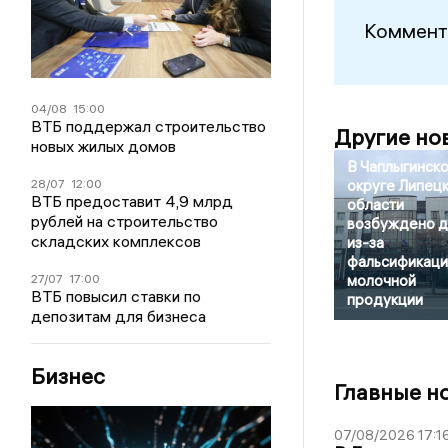
Коммент
04/08
15:00
ВТБ поддержал строительство
Другие но
новых жилых домов
В Чаплыгинск
28/07
12:00
округе Липец
ВТБ предоставит 4,9 млрд
области
рублей на строительство
возбуждено 
складских комплексов
из-за
фальсификаци
27/07
17:00
молочной
ВТБ повысил ставки по
продукции
депозитам для бизнеса
Бизнес
Главные н
07/08/2026 17:1