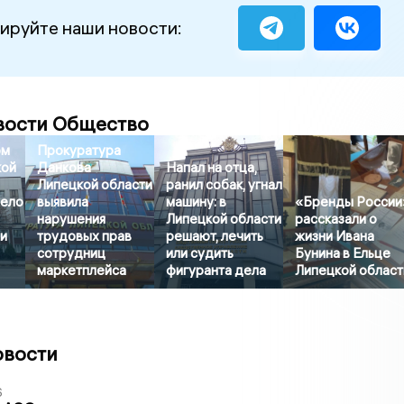
ируйте наши новости:
вости Общество
ом
Прокуратура
кой
Данкова
Напал на отца,
Липецкой области
ранил собак, угнал
дело
выявила
машину: в
«Бренды России
нарушения
Липецкой области
рассказали о
и
трудовых прав
решают, лечить
жизни Ивана
сотрудниц
или судить
Бунина в Ельце
маркетплейса
фигуранта дела
Липецкой област
овости
6