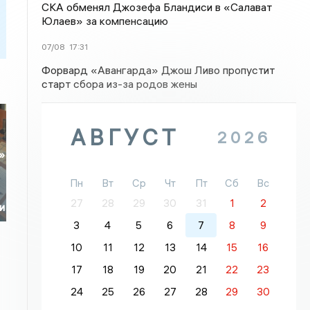
СКА обменял Джозефа Бландиси в «Салават
Юлаев» за компенсацию
07/08
17:31
Форвард «Авангарда» Джош Ливо пропустит
старт сбора из-за родов жены
АВГУСТ
2026
»
Пн
Вт
Ср
Чт
Пт
Сб
Вс
27
28
29
30
31
1
2
и
3
4
5
6
7
8
9
10
11
12
13
14
15
16
17
18
19
20
21
22
23
24
25
26
27
28
29
30