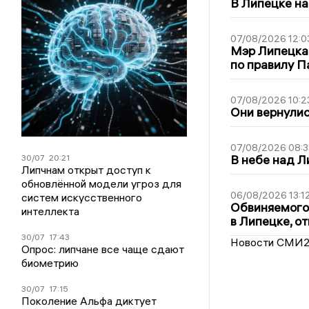
В Липецке на
07/08/2026 12:0
Мэр Липецка
по правилу П
07/08/2026 10:2
Они вернулис
07/08/2026 08:3
В небе над 
30/07
20:21
Липчнам открыт доступ к
обновлённой модели угроз для
06/08/2026 13:1
систем искусственного
Обвиняемого 
интеллекта
в Липецке, о
30/07
17:43
Новости СМИ
Опрос: липчане все чаще сдают
биометрию
30/07
17:15
Поколение Альфа диктует