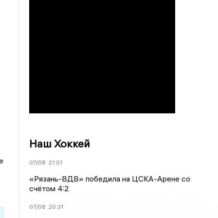
Наш Хоккей
е
07/08
21:01
«Рязань-ВДВ» победила на ЦСКА-Арене со
счётом 4:2
07/08
20:31