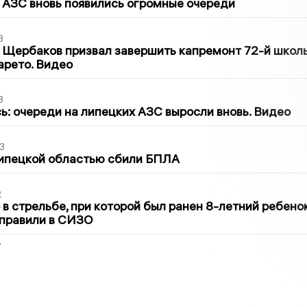
 АЗС вновь появились огромные очереди
3
 Щербаков призвал завершить капремонт 72-й школ
арето. Видео
3
ь: очереди на липецких АЗС выросли вновь. Видео
3
Липецкой областью сбили БПЛА
2
в стрельбе, при которой был ранен 8-летний ребено
тправили в СИЗО
2