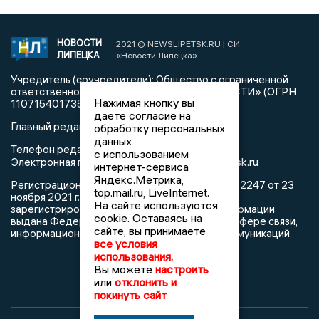
НОВОСТИ
2021 © NEWSLIPETSK.RU | СИ
ЛИПЕЦКА
«Новости Липецка»
Учредитель (соучредители): Общество с ограниченной
ответственностью «РЕГИОНАЛЬНЫЕ НОВОСТИ» (ОГРН
Нажимая кнопку вы
1107154017354)
даете согласие на
Главный редактор: Герцог Е.Г.
обработку персональных
данных
Телефон редакции: +7 903 699 9427
с использованием
info@newslipetsk.ru
Электронная почта редакции:
интернет-сервиса
Яндекс.Метрика,
Регистрационный номер: серия Эл № ФС77-82247 от 23
top.mail.ru, LiveInternet.
ноября 2021 г. согласно выписке из реестра
На сайте используются
зарегистрированных средств массовой информации
cookie. Оставаясь на
выдана Федеральной службой по надзору в сфере связи,
сайте, вы принимаете
информационных технологий и массовых коммуникаций
все условия
использования.
Вы можете
настроить
или
отклонить и
покинуть сайт