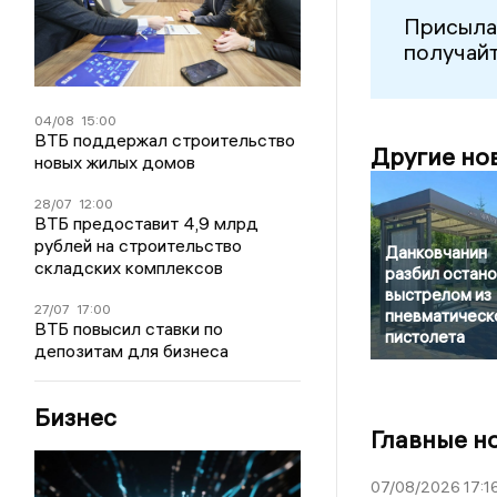
Присыла
получайт
04/08
15:00
ВТБ поддержал строительство
Другие но
новых жилых домов
28/07
12:00
ВТБ предоставит 4,9 млрд
рублей на строительство
Данковчанин
складских комплексов
разбил остано
выстрелом из
27/07
17:00
пневматическ
ВТБ повысил ставки по
пистолета
депозитам для бизнеса
Бизнес
Главные н
07/08/2026 17:1