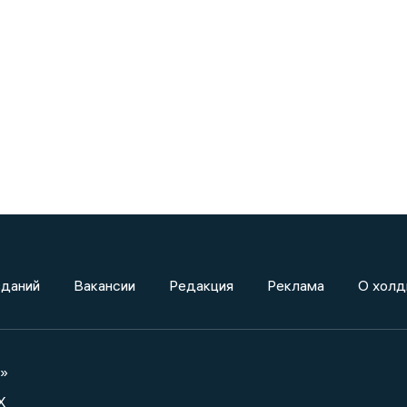
зданий
Вакансии
Редакция
Реклама
О холд
а»
X