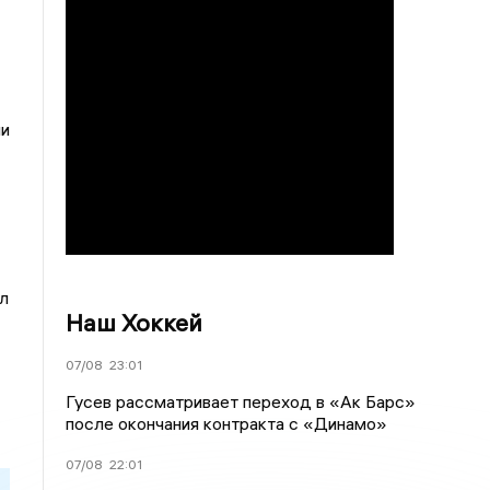
ли
л
Наш Хоккей
07/08
23:01
Гусев рассматривает переход в «Ак Барс»
после окончания контракта с «Динамо»
07/08
22:01