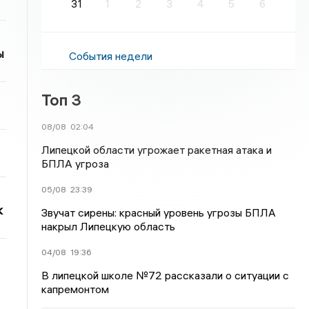
31
1
2
3
4
5
6
ы
События недели
Топ 3
08/08
02:04
Липецкой области угрожает ракетная атака и
БПЛА угроза
05/08
23:39
к
Звучат сирены: красный уровень угрозы БПЛА
накрыл Липецкую область
04/08
19:36
В липецкой школе №72 рассказали о ситуации с
капремонтом