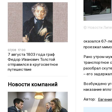
© Новости Липе
оказался 67-ле
проезжал мимо 
07/08
17:00
7 августа 1803 года граф
Рано утром муж
Федор Иванович Толстой
транспортное с
отправился в кругосветное
разобрал скуте
путешествие
– его задержал
Новости компаний
Возбуждено уг
наказание впло
Автор:
Евгени