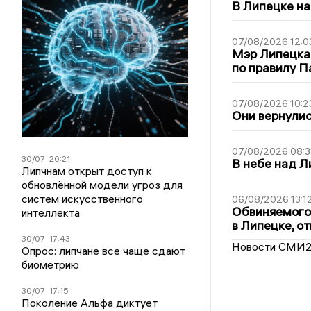
В Липецке на
07/08/2026 12:0
Мэр Липецка
по правилу П
07/08/2026 10:2
Они вернулис
07/08/2026 08:3
30/07
20:21
В небе над 
Липчнам открыт доступ к
обновлённой модели угроз для
систем искусственного
06/08/2026 13:1
Обвиняемого 
интеллекта
в Липецке, о
30/07
17:43
Новости СМИ
Опрос: липчане все чаще сдают
биометрию
30/07
17:15
Поколение Альфа диктует