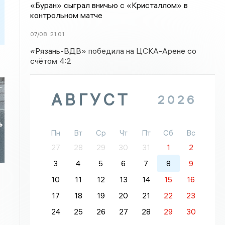
«Буран» сыграл вничью с «Кристаллом» в
контрольном матче
07/08
21:01
«Рязань-ВДВ» победила на ЦСКА-Арене со
счётом 4:2
АВГУСТ
2026
ь
Пн
Вт
Ср
Чт
Пт
Сб
Вс
27
28
29
30
31
1
2
3
4
5
6
7
8
9
10
11
12
13
14
15
16
17
18
19
20
21
22
23
24
25
26
27
28
29
30