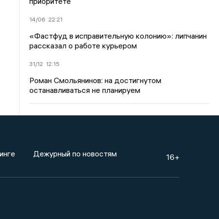
приоритете
14/06
22:21
«Фастфуд в исправительную колонию»: липчанин
рассказал о работе курьером
31/12
12:15
Роман Смольянинов: на достигнутом
останавливаться не планируем
инге
Дежурный по новостям
16+