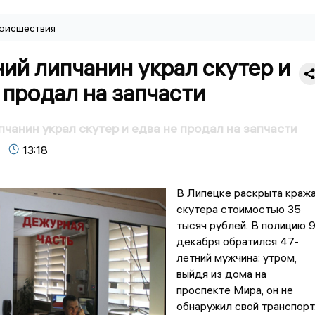
оисшествия
ий липчанин украл скутер и
 продал на запчасти
пчанин украл скутер и едва не продал на запчасти
13:18
В Липецке раскрыта краж
скутера стоимостью 35
тысяч рублей. В полицию 
декабря обратился 47-
летний мужчина: утром,
выйдя из дома на
проспекте Мира, он не
обнаружил свой транспорт