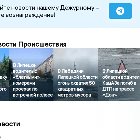
йте новости нашему Дежурному –
е вознаграждение!
вости Происшествия
В Липецке
водитель с
В Лебедяни
В Липецкой
вку
«блатными»
Липецкой области
области водител
номерами
огонь охватил 50
КамАЗа погиб в
ого
проехал по
квадратных
ДТП на трассе
встречной полосе
метров мусора
«Дон»
овости
6