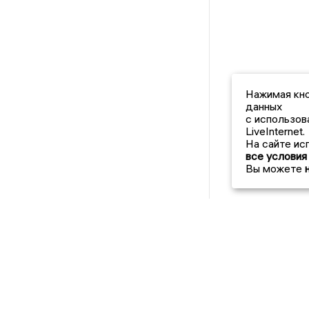
Нажимая кно
данных
с использов
LiveInternet.
На сайте ис
все условия
Вы можете