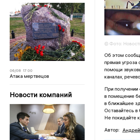
© Фото: Новост
Об этом сообща
прямая угроза 
помощи звуков
06/08
17:00
Атака мертвецов
каналах, речев
При получении 
Новости компаний
в помещение бе
в ближайшее зд
Оставайтесь в 
Не покидайте к
Автор:
Андрей