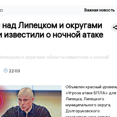
Важная новость
ВО
 над Липецком и округами
 известили о ночной атаке
ипецком и округами области известили о ночной
22:03
Объявлен красный уровен
«Угроза атаки БПЛА» для
Липецка, Липецкого
муниципального округа,
Долгоруковского
муниципального округа,