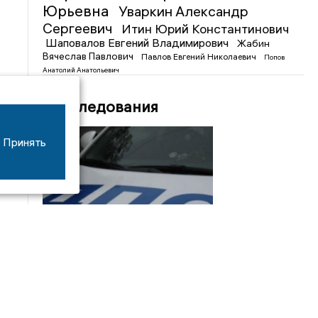
Юрьевна
Уваркин Александр
Сергеевич
Итин Юрий Константинович
Шаповалов Евгений Владимирович
Жабин
Вячеслав Павлович
Павлов Евгений Николаевич
Попов
Анатолий Анатольевич
Расследования
Принять
08/06
17:53
16-летний мотоциклист оказался в больнице
после столкновения с «ГАЗом» под Добрым