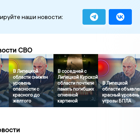
ируйте наши новости:
вости СВО
В Липецкой
В соседней с
области снижен
Липецкой Курской
уровень
области почтили
В Липецкой
опасности с
память погибших
области объявле
красного до
огненной
красный уровень
желтого
картиной
угрозы БПЛА
овости