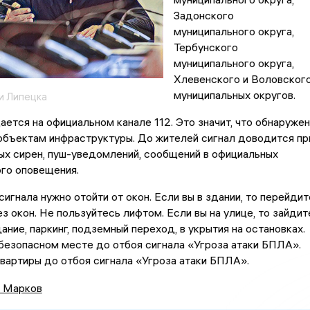
Задонского
муниципального округа,
Тербунского
муниципального округа,
Хлевенского и Воловског
муниципальных округов.
и Липецка
ется на официальном канале 112. Это значит, что обнаружен
объектам инфраструктуры. До жителей сигнал доводится пр
ых сирен, пуш-уведомлений, сообщений в официальных
ого оповещения.
сигнала нужно отойти от окон. Если вы в здании, то перейдит
з окон. Не пользуйтесь лифтом. Если вы на улице, то зайдит
ание, паркинг, подземный переход, в укрытия на остановках.
безопасном месте до отбоя сигнала «Угроза атаки БПЛА».
вартиры до отбоя сигнала «Угроза атаки БПЛА».
 Марков