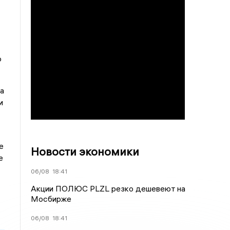
о
а
и
е
Новости экономики
е
06/08
18:41
Акции ПОЛЮС PLZL резко дешевеют на
Мосбирже
06/08
18:41