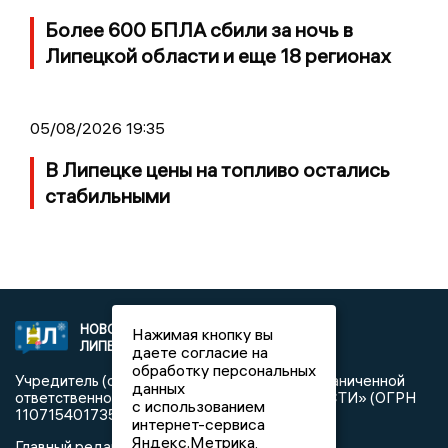
Более 600 БПЛА сбили за ночь в
Липецкой области и еще 18 регионах
05/08/2026 19:35
В Липецке цены на топливо остались
стабильными
НОВОСТИ
2021 © NEWSLIPETSK.RU | СИ
Нажимая кнопку вы
ЛИПЕЦКА
«Новости Липецка»
даете согласие на
обработку персональных
Учредитель (соучредители): Общество с ограниченной
данных
ответственностью «РЕГИОНАЛЬНЫЕ НОВОСТИ» (ОГРН
с использованием
1107154017354)
интернет-сервиса
Яндекс.Метрика,
Главный редактор: Герцог Е.Г.