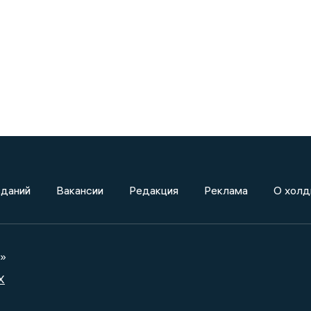
зданий
Вакансии
Редакция
Реклама
О холд
а»
X