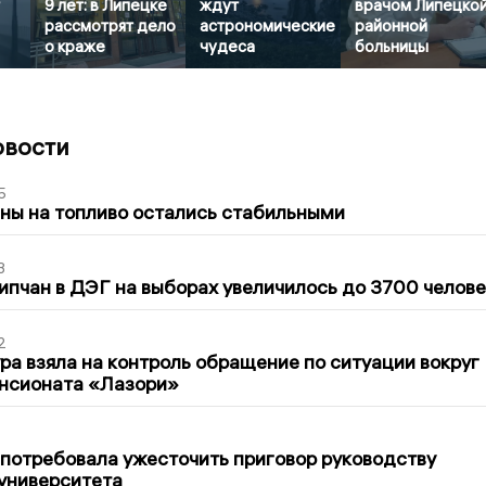
9 лет: в Липецке
ждут
врачом Липецко
рассмотрят дело
астрономические
районной
о краже
чудеса
больницы
овости
5
ны на топливо остались стабильными
3
ипчан в ДЭГ на выборах увеличилось до 3700 челове
2
ра взяла на контроль обращение по ситуации вокруг
ансионата «Лазори»
1
потребовала ужесточить приговор руководству
университета