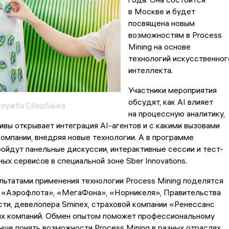
в Москве и будет
посвящена новым
возможностям в Process
Mining на основе
технологий искусственног
интеллекта.
Участники мероприятия
обсудят, как AI влияет
служба Сбербанка
на процессную аналитику,
ивы открывает интеграция AI-агентов и с какими вызовами
омпании, внедряя новые технологии. А в программе
ойдут панельные дискуссии, интерактивные сессии и тест-
ых сервисов в специальной зоне Sber Innovations.
льтатами применения технологии Process Mining поделятся
 «Аэрофлота», «МегаФона», «Норникеля», Правительства
ти, девелопера Sminex, страховой компании «Ренессанс
их компаний. Обмен опытом поможет профессиональному
ше понять возможности Process Mining в разных отраслях