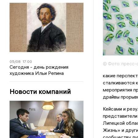
05/08
17:00
© Фото: пресс-
Сегодня - день рождения
художника Ильи Репина
какие перспект
сталкиваются к
мероприятия пр
Новости компаний
драйвы прорывн
Кейсами и резу
представители
Липецкой облас
Жизнь» и друг
сообществу луч