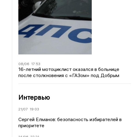
08/06
17:53
16-летний мотоциклист оказался в больнице
после столкновения с «ГАЗом» под Добрым
Интервью
21/07
19:03
Сергей Елманов: безопасность избирателей в
приоритете
14/06
22:21