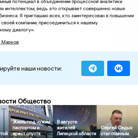
мный потенциал в объединении процессной аналитики
м интеллектом, ведь это открывает совершенно новые
бизнеса. Я приглашаю всех, кто заинтересован в повышении
своей компании, присоединиться к нашему
ному диалогу».
 Марков
ируйте наши новости:
вости Общество
Жизнь под чужим
В августе
паспортом и
жителей
Сергей Седых
стой
арест спустя
Липецкой области
стал главным