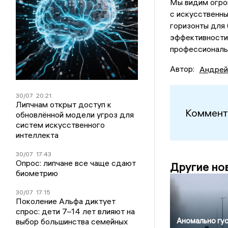
Мы видим огро
с искусственны
горизонты для 
эффективности 
профессиональ
Автор:
Андрей
30/07
20:21
Липчнам открыт доступ к
Коммент
обновлённой модели угроз для
систем искусственного
интеллекта
30/07
17:43
Опрос: липчане все чаще сдают
Другие но
биометрию
30/07
17:15
Поколение Альфа диктует
спрос: дети 7–14 лет влияют на
Аномально гу
выбор большинства семейных