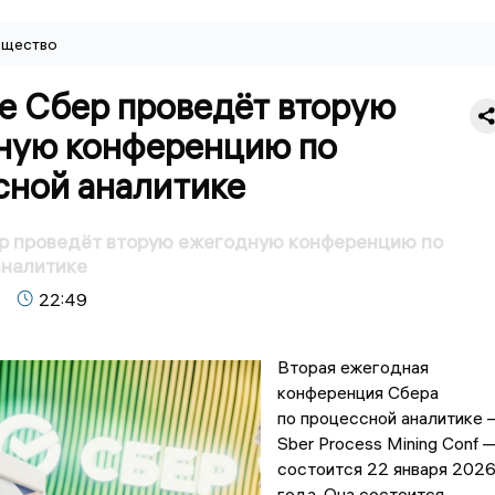
щество
е Сбер проведёт вторую
ную конференцию по
сной аналитике
ер проведёт вторую ежегодную конференцию по
аналитике
22:49
Вторая ежегодная
конференция Сбера
по процессной аналитике
Sber Process Mining Conf 
состоится 22 января 202
года. Она состоится