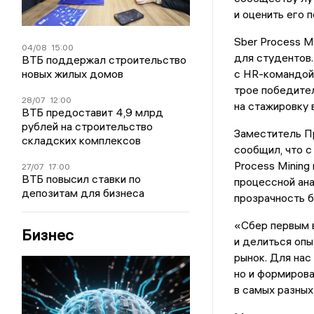
и оценить его 
Sber Process M
04/08
15:00
для студентов.
ВТБ поддержал строительство
с HR-командой 
новых жилых домов
трое победите
28/07
12:00
на стажировку 
ВТБ предоставит 4,9 млрд
рублей на строительство
Заместитель П
складских комплексов
сообщил, что с
Process Mining
27/07
17:00
ВТБ повысил ставки по
процессной ана
депозитам для бизнеса
прозрачность б
«Сбер первым в
Бизнес
и делиться оп
рынок. Для нас
но и формирова
в самых разных