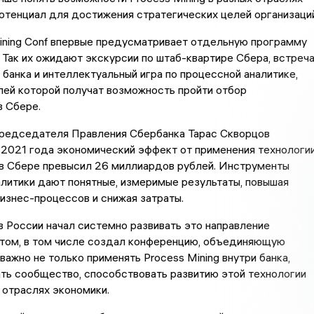
потенциал для достижения стратегических целей организаций
ining Conf впервые предусматривает отдельную программу
 Так их ожидают экскурсии по штаб-квартире Сбера, встреч
банка и интеллектуальный игра по процессной аналитике,
лей которой получат возможность пройти отбор
в Сбере.
редседателя Правления Сбербанка Тарас Скворцов
 2021 года экономический эффект от применения технологи
 в Сбере превысил 26 миллиардов рублей. Инструменты
литики дают понятные, измеримые результаты, повышая
изнес-процессов и снижая затраты.
 России начал системно развивать это направление
ытом, в том числе создал конференцию, объединяющую
 важно не только применять Process Mining внутри банка,
ть сообщество, способствовать развитию этой технологии
 отраслях экономики.