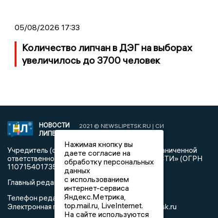
05/08/2026 17:33
Количество липчан в ДЭГ на выборах
увеличилось до 3700 человек
НОВОСТИ
2021 © NEWSLIPETSK.RU | СИ
ЛИПЕЦКА
«Новости Липецка»
Нажимая кнопку вы
Учредитель (соучредители): Общество с ограниченной
даете согласие на
ответственностью «РЕГИОНАЛЬНЫЕ НОВОСТИ» (ОГРН
обработку персональных
1107154017354)
данных
с использованием
Главный редактор: Герцог Е.Г.
интернет-сервиса
Яндекс.Метрика,
Телефон редакции: +7 903 699 9427
top.mail.ru, LiveInternet.
info@newslipetsk.ru
Электронная почта редакции:
На сайте используются